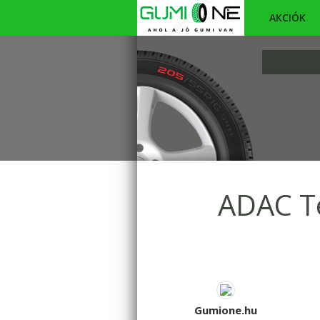
AKCIÓK
ADAC Te
Gumione.hu