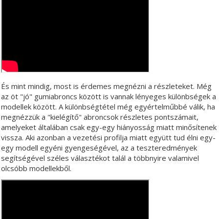
És mint mindig, most is érdemes megnézni a részleteket. Még
az öt "jó" gumiabroncs között is vannak lényeges különbségek a
modellek között. A különbségtétel még egyértelműbbé válik, ha
megnézzük a "kielégítő" abroncsok részletes pontszámait,
amelyeket általában csak egy-egy hiányosság miatt minősítenek
vissza. Aki azonban a vezetési profilja miatt együtt tud élni egy-
egy modell egyéni gyengeségével, az a teszteredmények
segítségével széles választékot talál a többnyire valamivel
olcsóbb modellekből.