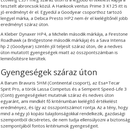
tesztelt abroncsok közül. A Hankook ventus Prime 3 K125 itt is
jó eredményt ér el. Egyedül a Goodyear csoporthoz tartozó
lengyel márka, a Debica Presto HP2 nem ér el kielégítőnél jobb
eredményt száraz úton.
A Kleber Dynaxer HP4, a Michelin második márkája, a Firestone
Roadhawk (a Bridgestone második márkája) és a Sava Intensa
hp 2 (Goodyear) szintén jól teljesít száraz úton, de a nedves
úton mutatott gyengeségek miatt az összpontszámban is
leminősítésre kerültek.
Gyengeségek száraz úton
A Barum Bravuris 5HM (Continental csoport), az Esa+Tecar
Spirit Pro, a török Lassa Competus és a Semperit Speed-Life 3
(Conti) gyengeségeket mutatnak száraz és nedves úton
egyaránt, ami mindkét fő kritériumban kielégítő értékelést
eredményez, és így az összpontszámot rontja. Az a tény, hogy
mind a négy jó kopási tulajdonságokkal rendelkezik, gazdasági
szempontból dicséretes, de nem tudja ellensúlyozni a biztonság
szempontjából fontos kritériumok gyengeségeit.