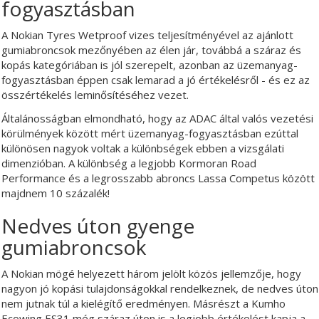
fogyasztásban
A Nokian Tyres Wetproof vizes teljesítményével az ajánlott
gumiabroncsok mezőnyében az élen jár, továbbá a száraz és
kopás kategóriában is jól szerepelt, azonban az üzemanyag-
fogyasztásban éppen csak lemarad a jó értékelésről - és ez az
összértékelés leminősítéséhez vezet.
Általánosságban elmondható, hogy az ADAC által valós vezetési
körülmények között mért üzemanyag-fogyasztásban ezúttal
különösen nagyok voltak a különbségek ebben a vizsgálati
dimenzióban. A különbség a legjobb Kormoran Road
Performance és a legrosszabb abroncs Lassa Competus között
majdnem 10 százalék!
Nedves úton gyenge
gumiabroncsok
A Nokian mögé helyezett három jelölt közös jellemzője, hogy
nagyon jó kopási tulajdonságokkal rendelkeznek, de nedves úton
nem jutnak túl a kielégítő eredményen. Másrészt a Kumho
Ecowing ES31 még száraz úton is a legjobb értékelést kapja a