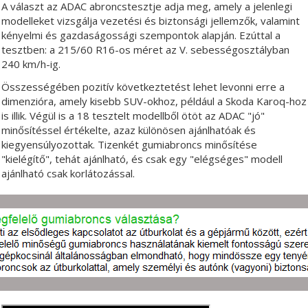
A választ az ADAC abroncstesztje adja meg, amely a jelenlegi
modelleket vizsgálja vezetési és biztonsági jellemzők, valamint
kényelmi és gazdaságossági szempontok alapján. Ezúttal a
tesztben: a 215/60 R16-os méret az V. sebességosztályban
240 km/h-ig.
Összességében pozitív következtetést lehet levonni erre a
dimenzióra, amely kisebb SUV-okhoz, például a Skoda Karoq-hoz
is illik. Végül is a 18 tesztelt modellből ötöt az ADAC "jó"
minősítéssel értékelte, azaz különösen ajánlhatóak és
kiegyensúlyozottak. Tizenkét gumiabroncs minősítése
"kielégítő", tehát ajánlható, és csak egy "elégséges" modell
ajánlható csak korlátozással.