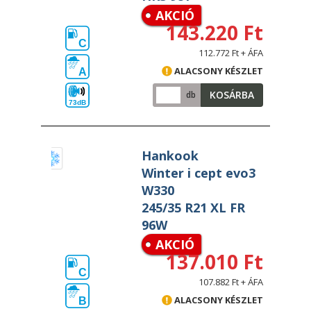
AKCIÓ
143.220 Ft
C
112.772 Ft + ÁFA
ALACSONY KÉSZLET
A
KOSÁRBA
db
73dB
Hankook
Winter i cept evo3
W330
245/35 R21 XL FR
96W
AKCIÓ
137.010 Ft
C
107.882 Ft + ÁFA
ALACSONY KÉSZLET
B