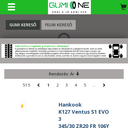
KERESÉS
GUMI KERESŐ
FELNI KERESŐ
Rendezés: Ár
515
1
2
3
4
5
...
Hankook
K127 Ventus S1 EVO
3
345/30 ZR20 FR 106Y