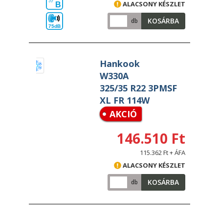
ALACSONY KÉSZLET
B
KOSÁRBA
db
75dB
Hankook
W330A
325/35 R22 3PMSF
XL FR 114W
AKCIÓ
146.510 Ft
115.362 Ft + ÁFA
ALACSONY KÉSZLET
KOSÁRBA
db