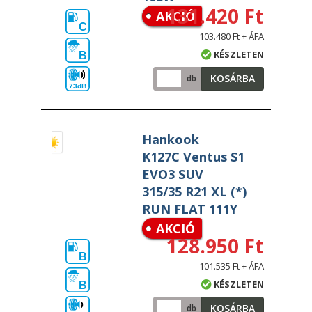
131.420 Ft
AKCIÓ
C
103.480 Ft + ÁFA
KÉSZLETEN
B
KOSÁRBA
db
73dB
Hankook
K127C Ventus S1
EVO3 SUV
315/35 R21 XL (*)
RUN FLAT 111Y
AKCIÓ
128.950 Ft
B
101.535 Ft + ÁFA
KÉSZLETEN
B
KOSÁRBA
db