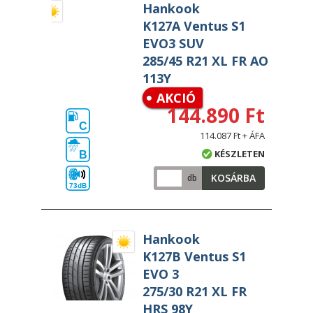
Hankook
K127A Ventus S1
EVO3 SUV
285/45 R21 XL FR AO
113Y
AKCIÓ
144.890 Ft
C
114.087 Ft + ÁFA
KÉSZLETEN
B
KOSÁRBA
db
73dB
Hankook
K127B Ventus S1
EVO 3
275/30 R21 XL FR
HRS 98Y