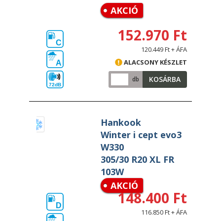
AKCIÓ
152.970 Ft
C
120.449 Ft + ÁFA
ALACSONY KÉSZLET
A
KOSÁRBA
db
72dB
Hankook
Winter i cept evo3
W330
305/30 R20 XL FR
103W
AKCIÓ
148.400 Ft
D
116.850 Ft + ÁFA