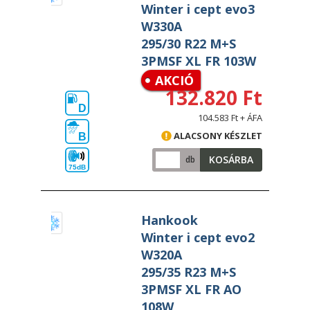
Winter i cept evo3
W330A
295/30 R22 M+S
3PMSF XL FR 103W
AKCIÓ
132.820 Ft
D
104.583 Ft + ÁFA
ALACSONY KÉSZLET
B
KOSÁRBA
db
75dB
Hankook
Winter i cept evo2
W320A
295/35 R23 M+S
3PMSF XL FR AO
108W