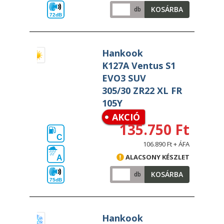
KOSÁRBA
db
72dB
Hankook
K127A Ventus S1
EVO3 SUV
305/30 ZR22 XL FR
105Y
AKCIÓ
135.750 Ft
C
106.890 Ft + ÁFA
ALACSONY KÉSZLET
A
KOSÁRBA
db
75dB
Hankook