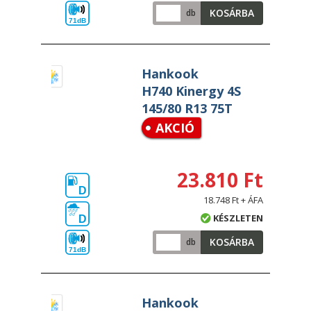
KOSÁRBA
db
71dB
Hankook
H740 Kinergy 4S
145/80 R13 75T
AKCIÓ
23.810 Ft
D
18.748 Ft + ÁFA
KÉSZLETEN
D
KOSÁRBA
db
71dB
Hankook