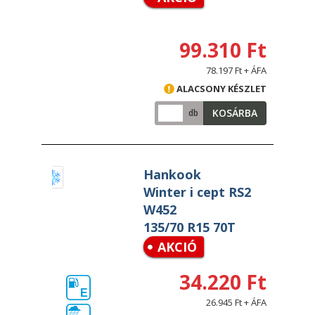
99.310 Ft
78.197 Ft + ÁFA
ALACSONY KÉSZLET
KOSÁRBA
db
Hankook
Winter i cept RS2
W452
135/70 R15 70T
AKCIÓ
34.220 Ft
E
26.945 Ft + ÁFA