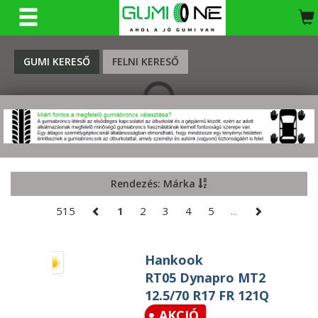
KERESÉS
GUMI KERESŐ
FELNI KERESŐ
Rendezés: Márka
515
1
2
3
4
5
...
Hankook
RT05 Dynapro MT2
12.5/70 R17 FR 121Q
AKCIÓ