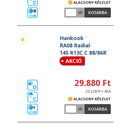
ALACSONY KÉSZLET
C
KOSÁRBA
db
71dB
Hankook
RA08 Radial
145 R13C C 88/86R
AKCIÓ
29.880 Ft
D
23.528 Ft + ÁFA
ALACSONY KÉSZLET
C
KOSÁRBA
db
67dB