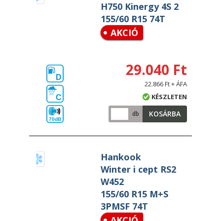
H750 Kinergy 4S 2
155/60 R15 74T
AKCIÓ
29.040 Ft
D
22.866 Ft + ÁFA
KÉSZLETEN
C
KOSÁRBA
db
70dB
Hankook
Winter i cept RS2
W452
155/60 R15 M+S
3PMSF 74T
AKCIÓ