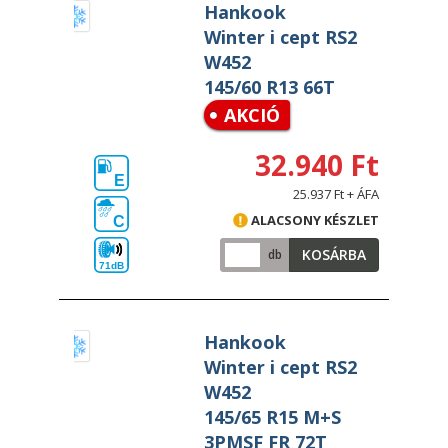
Hankook
Winter i cept RS2
W452
145/60 R13 66T
AKCIÓ
32.940 Ft
E
25.937 Ft + ÁFA
ALACSONY KÉSZLET
C
KOSÁRBA
db
71dB
Hankook
Winter i cept RS2
W452
145/65 R15 M+S
3PMSF FR 72T