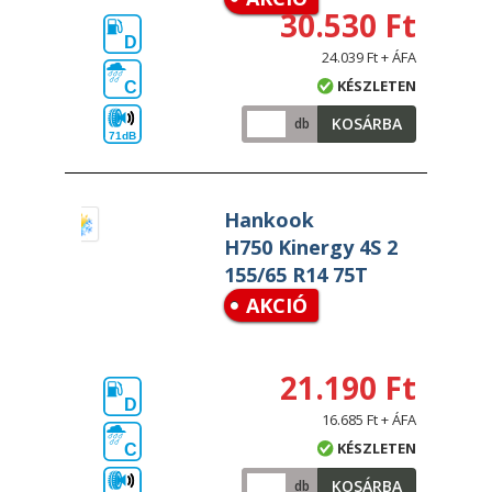
30.530 Ft
D
24.039 Ft + ÁFA
KÉSZLETEN
C
KOSÁRBA
db
71dB
Hankook
H750 Kinergy 4S 2
155/65 R14 75T
AKCIÓ
21.190 Ft
D
16.685 Ft + ÁFA
KÉSZLETEN
C
KOSÁRBA
db