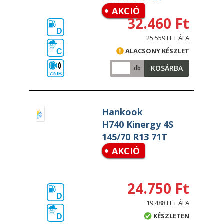
AKCIÓ
32.460 Ft
D
25.559 Ft + ÁFA
ALACSONY KÉSZLET
C
KOSÁRBA
db
72dB
Hankook
H740 Kinergy 4S
145/70 R13 71T
AKCIÓ
24.750 Ft
D
19.488 Ft + ÁFA
KÉSZLETEN
D