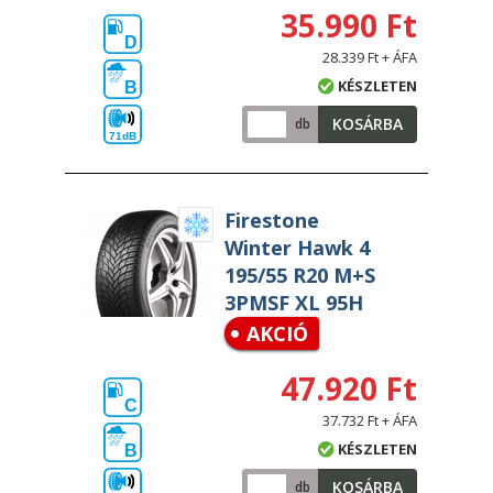
35.990 Ft
D
28.339 Ft + ÁFA
KÉSZLETEN
B
KOSÁRBA
db
71dB
Firestone
Winter Hawk 4
195/55 R20 M+S
3PMSF XL 95H
AKCIÓ
47.920 Ft
C
37.732 Ft + ÁFA
KÉSZLETEN
B
KOSÁRBA
db