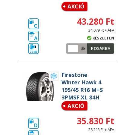
AKCIÓ
43.280 Ft
C
34.079 Ft + ÁFA
KÉSZLETEN
A
KOSÁRBA
db
72dB
Firestone
Winter Hawk 4
195/45 R16 M+S
3PMSF XL 84H
AKCIÓ
35.830 Ft
D
28.213 Ft + ÁFA