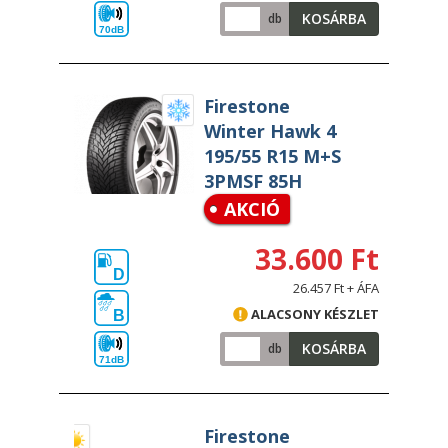
KOSÁRBA
db
70dB
Firestone
Winter Hawk 4
195/55 R15 M+S
3PMSF 85H
AKCIÓ
33.600 Ft
D
26.457 Ft + ÁFA
ALACSONY KÉSZLET
B
KOSÁRBA
db
71dB
Firestone