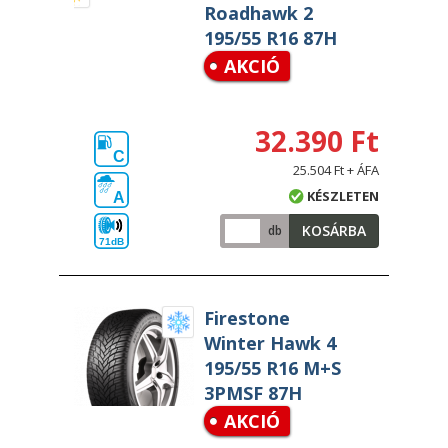
Roadhawk 2
195/55 R16 87H
AKCIÓ
32.390 Ft
C
25.504 Ft + ÁFA
KÉSZLETEN
A
KOSÁRBA
db
71dB
Firestone
Winter Hawk 4
195/55 R16 M+S
3PMSF 87H
AKCIÓ