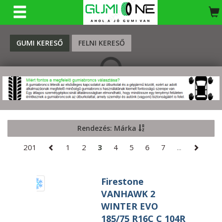
KERESÉS
GUMI KERESŐ
FELNI KERESŐ
Rendezés: Márka
201
1
2
3
4
5
6
7
...
Firestone
VANHAWK 2
WINTER EVO
185/75 R16C C 104R