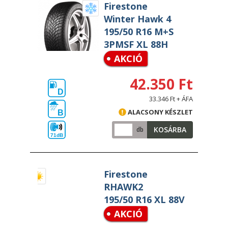
Firestone
Winter Hawk 4
195/50 R16 M+S
3PMSF XL 88H
AKCIÓ
42.350 Ft
D
33.346 Ft + ÁFA
ALACSONY KÉSZLET
B
KOSÁRBA
db
71dB
Firestone
RHAWK2
195/50 R16 XL 88V
AKCIÓ