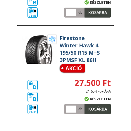
KÉSZLETEN
B
KOSÁRBA
db
71dB
Firestone
Winter Hawk 4
195/50 R15 M+S
3PMSF XL 86H
AKCIÓ
27.500 Ft
D
21.654 Ft + ÁFA
KÉSZLETEN
B
KOSÁRBA
db
71dB