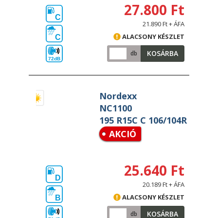
27.800 Ft
C
21.890 Ft + ÁFA
ALACSONY KÉSZLET
C
KOSÁRBA
db
72dB
Nordexx
NC1100
195 R15C C 106/104R
AKCIÓ
25.640 Ft
D
20.189 Ft + ÁFA
ALACSONY KÉSZLET
B
KOSÁRBA
db