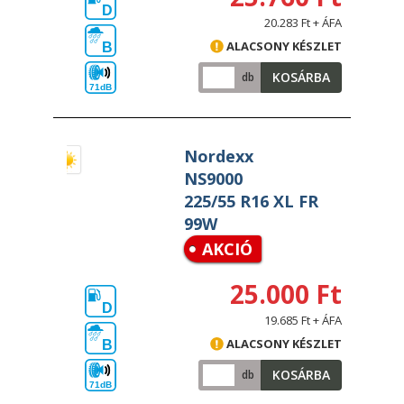
D
20.283 Ft + ÁFA
ALACSONY KÉSZLET
B
KOSÁRBA
db
71dB
Nordexx
NS9000
225/55 R16 XL FR
99W
AKCIÓ
25.000 Ft
D
19.685 Ft + ÁFA
ALACSONY KÉSZLET
B
KOSÁRBA
db
71dB