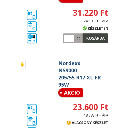
31.220 Ft
D
24.583 Ft + ÁFA
KÉSZLETEN
C
KOSÁRBA
db
72dB
Nordexx
NS9000
205/55 R17 XL FR
95W
AKCIÓ
23.600 Ft
D
18.583 Ft + ÁFA
ALACSONY KÉSZLET
B