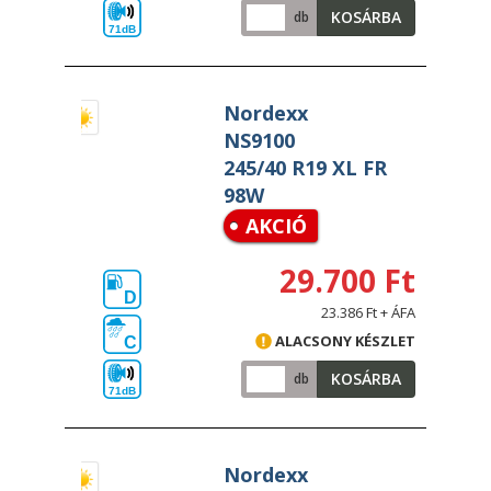
KOSÁRBA
db
71dB
Nordexx
NS9100
245/40 R19 XL FR
98W
AKCIÓ
29.700 Ft
D
23.386 Ft + ÁFA
ALACSONY KÉSZLET
C
KOSÁRBA
db
71dB
Nordexx