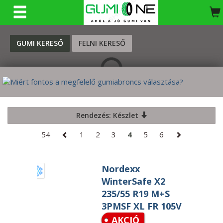
KERESÉS
GUMI KERESŐ
FELNI KERESŐ
Rendezés: Készlet
54
1
2
3
4
5
6
Nordexx
WinterSafe X2
235/55 R19 M+S
3PMSF XL FR 105V
AKCIÓ