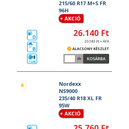
215/60 R17 M+S FR
96H
AKCIÓ
26.140 Ft
D
20.583 Ft + ÁFA
ALACSONY KÉSZLET
B
KOSÁRBA
db
71dB
Nordexx
NS9000
235/40 R18 XL FR
95W
AKCIÓ
25.760 Ft