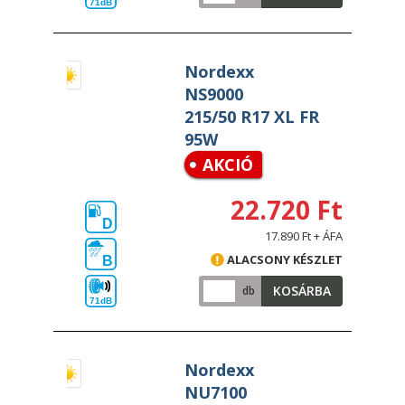
71dB
Nordexx
NS9000
215/50 R17 XL FR
95W
AKCIÓ
22.720 Ft
D
17.890 Ft + ÁFA
ALACSONY KÉSZLET
B
KOSÁRBA
db
71dB
Nordexx
NU7100