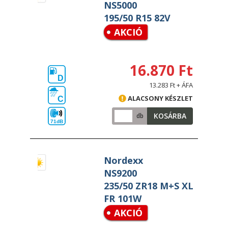
NS5000
195/50 R15 82V
AKCIÓ
16.870 Ft
D
13.283 Ft + ÁFA
ALACSONY KÉSZLET
C
KOSÁRBA
db
71dB
Nordexx
NS9200
235/50 ZR18 M+S XL
FR 101W
AKCIÓ