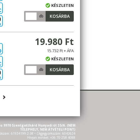
KÉSZLETEN
C
KOSÁRBA
db
B
19.980 Ft
15.732 Ft + ÁFA
D
KÉSZLETEN
C
KOSÁRBA
db
B
u 9970 Szentgotthárd Hunyadi út 35/A. (NEM
TELEPHELY, NEM ÁTVÉTELI PONT)
ószám: 61934199-2-38 • Cégjegyzékszám: 6042624
Hívjon minket: +36 70 258 4088