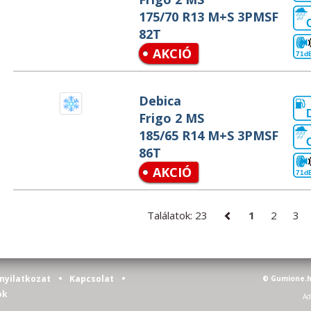
175/70 R13 M+S 3PMSF
82T
AKCIÓ
71d
Debica
Frigo 2 MS
185/65 R14 M+S 3PMSF
86T
AKCIÓ
71d
Találatok: 23
1
2
3
•
•
nyilatkozat
Kapcsolat
© Gumione.h
ok
Ad