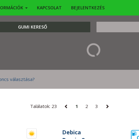
FORMÁCIÓK
KAPCSOLAT
BEJELENTKEZÉS
KERESÉS
GUMI KERESŐ
Találatok: 23
1
2
3
Debica