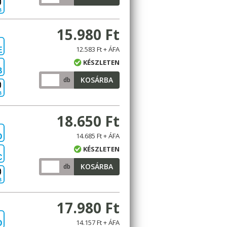
B
15.980 Ft
12.583 Ft + ÁFA
E
KÉSZLETEN
B
KOSÁRBA
db
B
18.650 Ft
14.685 Ft + ÁFA
D
KÉSZLETEN
C
KOSÁRBA
db
B
17.980 Ft
14.157 Ft + ÁFA
D