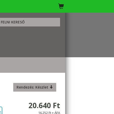
FELNI KERESŐ
Rendezés: Készlet
20.640 Ft
16.252 Ft + ÁFA
C