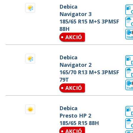
Debica
Navigator 3
185/65 R15 M+S 3PMSF
88H
AKCIÓ
70d
Debica
Navigator 2
165/70 R13 M+S 3PMSF
79T
AKCIÓ
71d
Debica
Presto HP 2
185/65 R15 88H
AKCIÓ