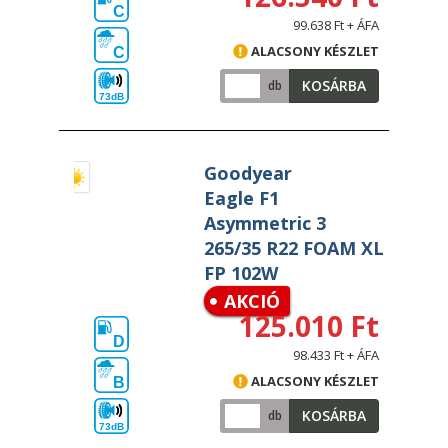
C
99.638 Ft + ÁFA
ALACSONY KÉSZLET
C
KOSÁRBA
db
73dB
Goodyear
Eagle F1
Asymmetric 3
265/35 R22 FOAM XL
FP 102W
AKCIÓ
125.010 Ft
D
98.433 Ft + ÁFA
ALACSONY KÉSZLET
B
KOSÁRBA
db
73dB