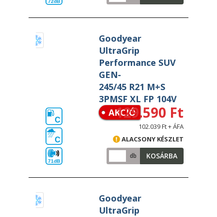
72dB
Goodyear
UltraGrip
Performance SUV
GEN-
245/45 R21 M+S
3PMSF XL FP 104V
129.590 Ft
AKCIÓ
C
102.039 Ft + ÁFA
ALACSONY KÉSZLET
C
KOSÁRBA
db
71dB
Goodyear
UltraGrip