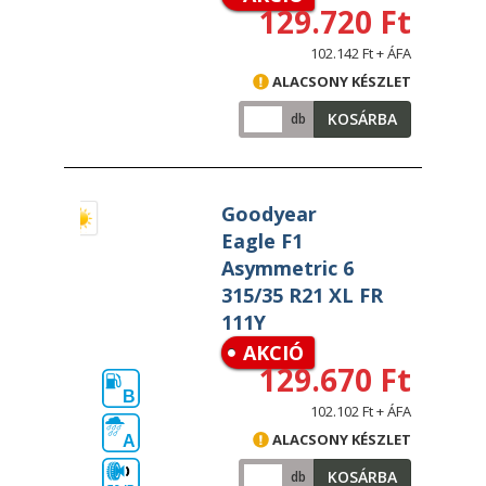
129.720 Ft
102.142 Ft + ÁFA
ALACSONY KÉSZLET
KOSÁRBA
db
Goodyear
Eagle F1
Asymmetric 6
315/35 R21 XL FR
111Y
AKCIÓ
129.670 Ft
B
102.102 Ft + ÁFA
ALACSONY KÉSZLET
A
KOSÁRBA
db