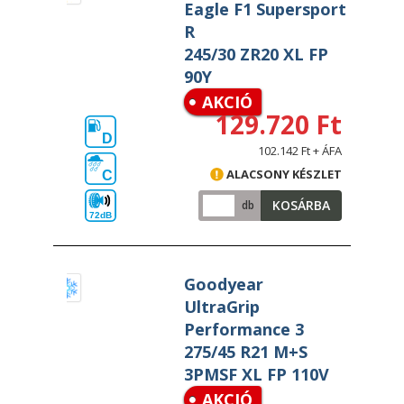
Eagle F1 Supersport
R
245/30 ZR20 XL FP
90Y
AKCIÓ
129.720 Ft
D
102.142 Ft + ÁFA
ALACSONY KÉSZLET
C
KOSÁRBA
db
72dB
Goodyear
UltraGrip
Performance 3
275/45 R21 M+S
3PMSF XL FP 110V
AKCIÓ