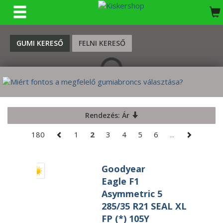
KERESÉS
GUMI KERESŐ
FELNI KERESŐ
Rendezés: Ár
180
1
2
3
4
5
6
...
Goodyear
Eagle F1
Asymmetric 5
285/35 R21 SEAL XL
FP (*) 105Y