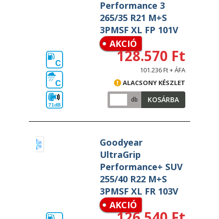
Performance 3
265/35 R21 M+S
3PMSF XL FP 101V
AKCIÓ
128.570 Ft
C
101.236 Ft + ÁFA
ALACSONY KÉSZLET
C
KOSÁRBA
db
71dB
Goodyear
UltraGrip
Performance+ SUV
255/40 R22 M+S
3PMSF XL FR 103V
AKCIÓ
126.540 Ft