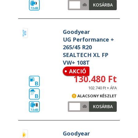
KOSÁRBA
db
72dB
Goodyear
UG Performance +
265/45 R20
SEALTECH XL FP
VW+ 108T
AKCIÓ
130.480 Ft
B
102.740 Ft + ÁFA
ALACSONY KÉSZLET
B
KOSÁRBA
db
72dB
Goodyear