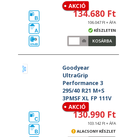
AKCIÓ
134.680 Ft
B
106.047 Ft + ÁFA
KÉSZLETEN
A
KOSÁRBA
db
69dB
Goodyear
UltraGrip
Performance 3
295/40 R21 M+S
3PMSF XL FP 111V
AKCIÓ
130.990 Ft
C
103.142 Ft + ÁFA
ALACSONY KÉSZLET
B