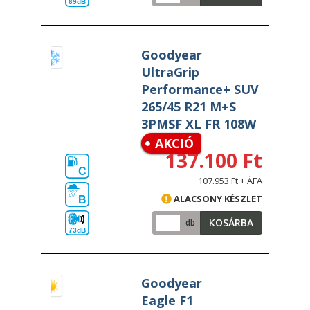
69dB
Goodyear
UltraGrip
Performance+ SUV
265/45 R21 M+S
3PMSF XL FR 108W
AKCIÓ
137.100 Ft
C
107.953 Ft + ÁFA
ALACSONY KÉSZLET
B
KOSÁRBA
db
73dB
Goodyear
Eagle F1