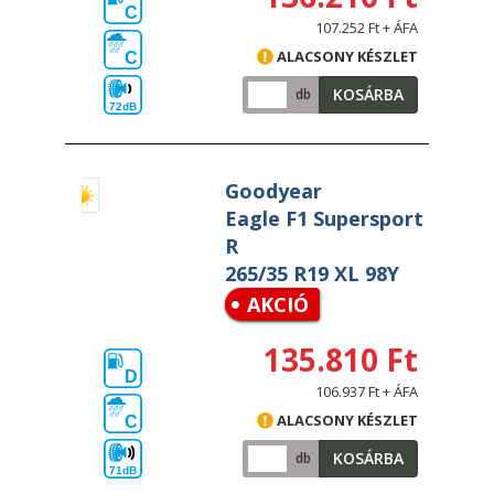
C
107.252 Ft + ÁFA
ALACSONY KÉSZLET
C
KOSÁRBA
db
72dB
Goodyear
Eagle F1 Supersport
R
265/35 R19 XL 98Y
AKCIÓ
135.810 Ft
D
106.937 Ft + ÁFA
ALACSONY KÉSZLET
C
KOSÁRBA
db
71dB