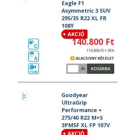
Eagle F1
Asymmetric 3 SUV
295/35 R22 XL FR
108Y
AKCIÓ
140.800 Ft
C
110.866 Ft + ÁFA
ALACSONY KÉSZLET
A
KOSÁRBA
db
70dB
Goodyear
UltraGrip
Performance +
275/40 R22 M+S
3PMSF XL FP 107V
AKCIÓ