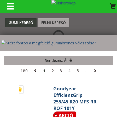
KERESÉS
GUMI KERESŐ
FELNI KERESŐ
Rendezés: Ár
180
1
2
3
4
5
...
Goodyear
EfficientGrip
255/45 R20 MFS RR
ROF 101Y
AKCIÓ