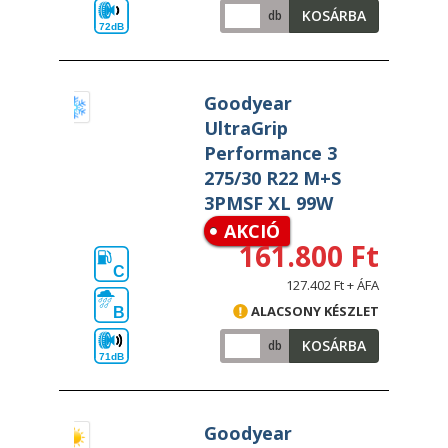
KOSÁRBA
db
72dB
Goodyear
UltraGrip
Performance 3
275/30 R22 M+S
3PMSF XL 99W
AKCIÓ
161.800 Ft
C
127.402 Ft + ÁFA
ALACSONY KÉSZLET
B
KOSÁRBA
db
71dB
Goodyear