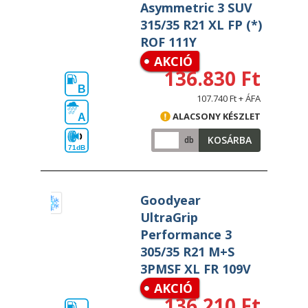
Asymmetric 3 SUV
315/35 R21 XL FP (*)
ROF 111Y
AKCIÓ
136.830 Ft
B
107.740 Ft + ÁFA
ALACSONY KÉSZLET
A
KOSÁRBA
db
71dB
Goodyear
UltraGrip
Performance 3
305/35 R21 M+S
3PMSF XL FR 109V
AKCIÓ
136.210 Ft