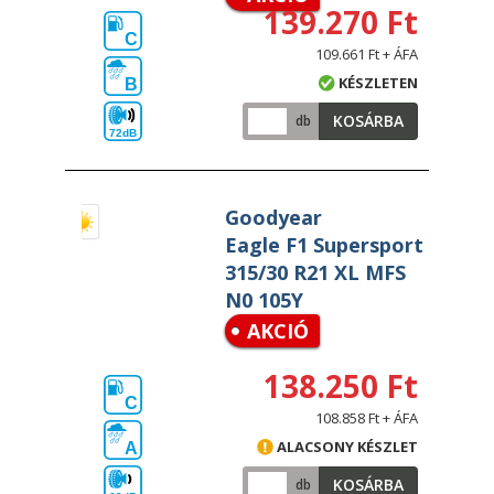
139.270 Ft
C
109.661 Ft + ÁFA
KÉSZLETEN
B
KOSÁRBA
db
72dB
Goodyear
Eagle F1 Supersport
315/30 R21 XL MFS
N0 105Y
AKCIÓ
138.250 Ft
C
108.858 Ft + ÁFA
ALACSONY KÉSZLET
A
KOSÁRBA
db