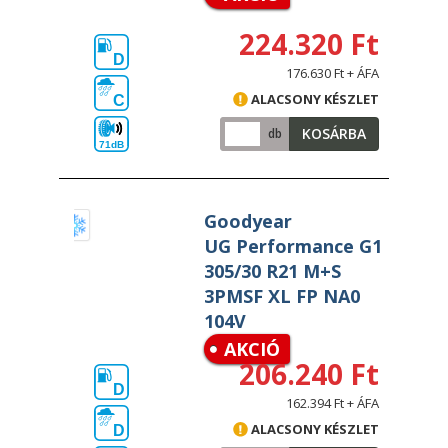
224.320 Ft
D
176.630 Ft + ÁFA
ALACSONY KÉSZLET
C
KOSÁRBA
db
71dB
Goodyear
UG Performance G1
305/30 R21 M+S
3PMSF XL FP NA0
104V
AKCIÓ
206.240 Ft
D
162.394 Ft + ÁFA
ALACSONY KÉSZLET
D