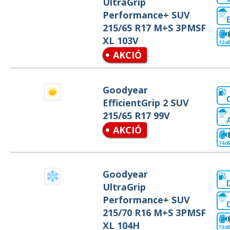
UltraGrip
Performance+ SUV
215/65 R17 M+S 3PMSF
XL 103V
72d
AKCIÓ
Goodyear
EfficientGrip 2 SUV
215/65 R17 99V
AKCIÓ
74d
Goodyear
UltraGrip
Performance+ SUV
215/70 R16 M+S 3PMSF
XL 104H
72d