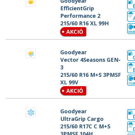
Goodyear
EfficientGrip
Performance 2
215/60 R16 XL 99H
AKCIÓ
69d
Goodyear
Vector 4Seasons GEN-
3
215/60 R16 M+S 3PMSF
XL 99V
71d
AKCIÓ
Goodyear
UltraGrip Cargo
215/60 R17C C M+S
3PMSF 104H