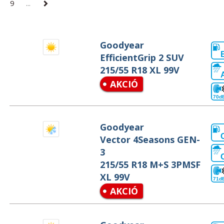
9
...
Goodyear
EfficientGrip 2 SUV
215/55 R18 XL 99V
AKCIÓ
70d
Goodyear
Vector 4Seasons GEN-
3
215/55 R18 M+S 3PMSF
XL 99V
71d
AKCIÓ