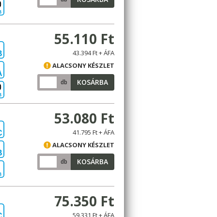
B
55.110 Ft
43.394 Ft + ÁFA
B
ALACSONY KÉSZLET
A
KOSÁRBA
db
B
53.080 Ft
41.795 Ft + ÁFA
C
ALACSONY KÉSZLET
B
KOSÁRBA
db
B
75.350 Ft
59.331 Ft + ÁFA
C