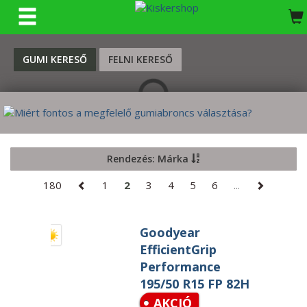
KERESÉS
GUMI KERESŐ
FELNI KERESŐ
Rendezés: Márka
180
1
2
3
4
5
6
...
Goodyear
EfficientGrip
Performance
195/50 R15 FP 82H
AKCIÓ