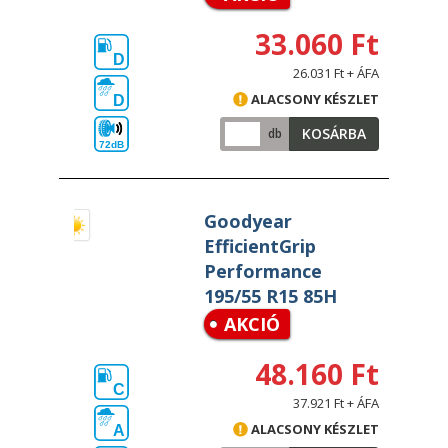
33.060 Ft
D
26.031 Ft + ÁFA
ALACSONY KÉSZLET
D
KOSÁRBA
db
72dB
Goodyear
EfficientGrip
Performance
195/55 R15 85H
AKCIÓ
48.160 Ft
C
37.921 Ft + ÁFA
ALACSONY KÉSZLET
A