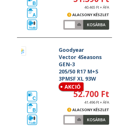
B
40.465 Ft + ÁFA
ALACSONY KÉSZLET
A
KOSÁRBA
db
70dB
Goodyear
Vector 4Seasons
GEN-3
205/50 R17 M+S
3PMSF XL 93W
AKCIÓ
52.700 Ft
C
41.496 Ft + ÁFA
ALACSONY KÉSZLET
B
KOSÁRBA
db
71dB