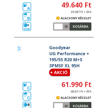
49.640 Ft
A
39.087 Ft + ÁFA
ALACSONY KÉSZLET
B
KOSÁRBA
db
69dB
Goodyear
UG Performance +
195/55 R20 M+S
3PMSF XL 95H
AKCIÓ
61.990 Ft
C
48.811 Ft + ÁFA
ALACSONY KÉSZLET
C
KOSÁRBA
db