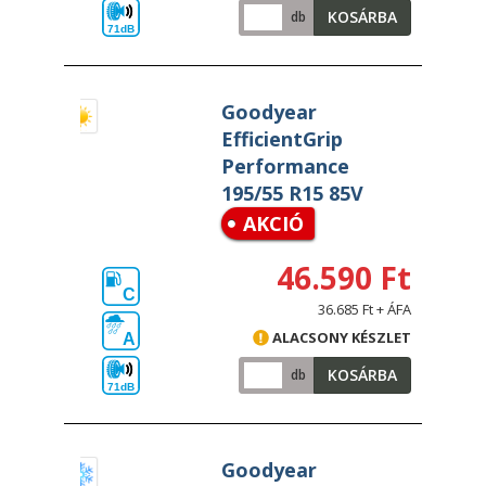
KOSÁRBA
db
71dB
Goodyear
EfficientGrip
Performance
195/55 R15 85V
AKCIÓ
46.590 Ft
C
36.685 Ft + ÁFA
ALACSONY KÉSZLET
A
KOSÁRBA
db
71dB
Goodyear