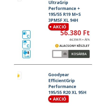
UltraGrip
Performance +
195/55 R19 M+S
3PMSF XL 94H
AKCIÓ
56.380 Ft
C
44.394 Ft + ÁFA
ALACSONY KÉSZLET
C
KOSÁRBA
db
71dB
Goodyear
EfficientGrip
Performance
195/55 R20 XL 95H
AKCIÓ