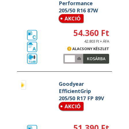
Performance
205/50 R16 87W
AKCIÓ
54.360 Ft
C
42.803 Ft + ÁFA
ALACSONY KÉSZLET
A
KOSÁRBA
db
71dB
Goodyear
EfficientGrip
205/50 R17 FP 89V
AKCIÓ
51.390 Ft