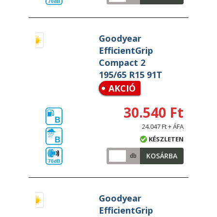
70dB
Goodyear
EfficientGrip
Compact 2
195/65 R15 91T
AKCIÓ
30.540 Ft
B
24.047 Ft + ÁFA
KÉSZLETEN
B
KOSÁRBA
db
70dB
Goodyear
EfficientGrip