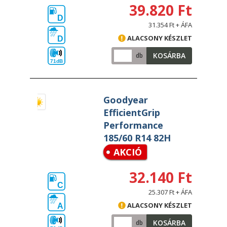
39.820 Ft
D
31.354 Ft + ÁFA
ALACSONY KÉSZLET
D
KOSÁRBA
db
71dB
Goodyear
EfficientGrip
Performance
185/60 R14 82H
AKCIÓ
32.140 Ft
C
25.307 Ft + ÁFA
ALACSONY KÉSZLET
A
KOSÁRBA
db