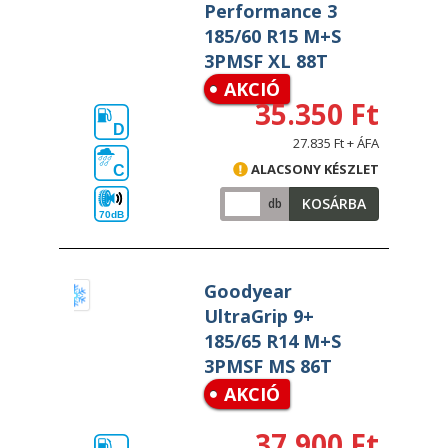
Performance 3
185/60 R15 M+S
3PMSF XL 88T
AKCIÓ
35.350 Ft
D
27.835 Ft + ÁFA
ALACSONY KÉSZLET
C
KOSÁRBA
db
70dB
Goodyear
UltraGrip 9+
185/65 R14 M+S
3PMSF MS 86T
AKCIÓ
37.900 Ft