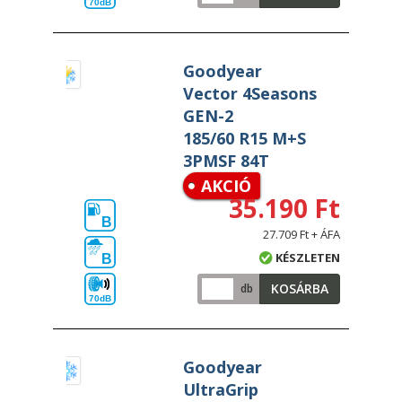
70dB
Goodyear
Vector 4Seasons
GEN-2
185/60 R15 M+S
3PMSF 84T
AKCIÓ
35.190 Ft
B
27.709 Ft + ÁFA
KÉSZLETEN
B
KOSÁRBA
db
70dB
Goodyear
UltraGrip