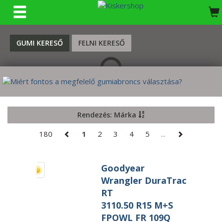
KERESÉS
GUMI KERESŐ
FELNI KERESŐ
Rendezés: Márka
180
1
2
3
4
5
...
Goodyear
Wrangler DuraTrac
RT
3110.50 R15 M+S
FPOWL FR 109Q