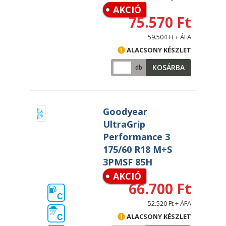
AKCIÓ
75.570 Ft
59.504 Ft + ÁFA
ALACSONY KÉSZLET
KOSÁRBA
db
Goodyear
UltraGrip
Performance 3
175/60 R18 M+S
3PMSF 85H
AKCIÓ
66.700 Ft
C
52.520 Ft + ÁFA
ALACSONY KÉSZLET
C