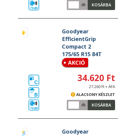
KOSÁRBA
db
70dB
Goodyear
EfficientGrip
Compact 2
175/65 R15 84T
AKCIÓ
34.620 Ft
C
27.260 Ft + ÁFA
ALACSONY KÉSZLET
B
KOSÁRBA
db
70dB
Goodyear