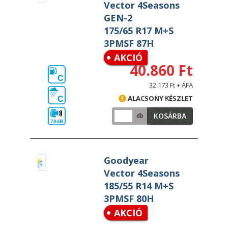
Vector 4Seasons
GEN-2
175/65 R17 M+S
3PMSF 87H
AKCIÓ
40.860 Ft
C
32.173 Ft + ÁFA
ALACSONY KÉSZLET
C
KOSÁRBA
db
70dB
Goodyear
Vector 4Seasons
185/55 R14 M+S
3PMSF 80H
AKCIÓ