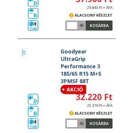
D
29.843 Ft + ÁFA
ALACSONY KÉSZLET
B
KOSÁRBA
db
71dB
Goodyear
UltraGrip
Performance 3
185/65 R15 M+S
3PMSF 88T
AKCIÓ
32.220 Ft
D
25.370 Ft + ÁFA
ALACSONY KÉSZLET
B
KOSÁRBA
db
71dB