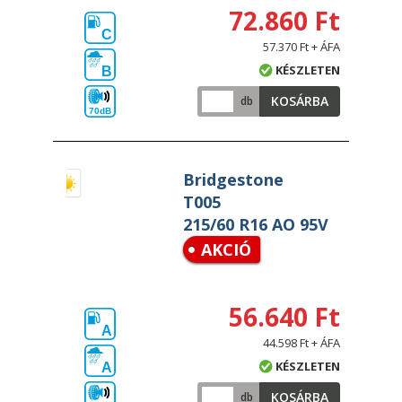
72.860 Ft
C
57.370 Ft + ÁFA
KÉSZLETEN
B
KOSÁRBA
db
70dB
Bridgestone
T005
215/60 R16 AO 95V
AKCIÓ
56.640 Ft
A
44.598 Ft + ÁFA
KÉSZLETEN
A
KOSÁRBA
db