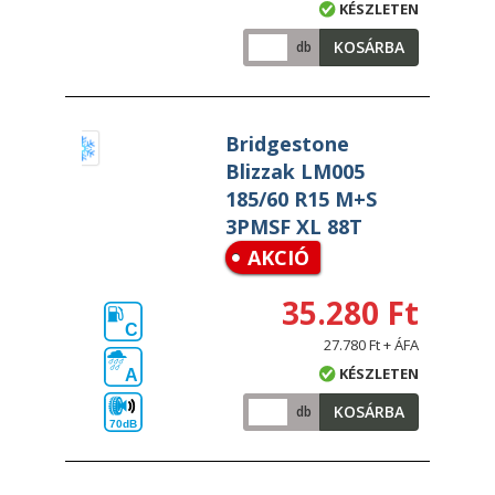
KÉSZLETEN
KOSÁRBA
db
Bridgestone
Blizzak LM005
185/60 R15 M+S
3PMSF XL 88T
AKCIÓ
35.280 Ft
C
27.780 Ft + ÁFA
KÉSZLETEN
A
KOSÁRBA
db
70dB