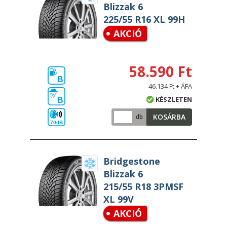
Blizzak 6
225/55 R16 XL 99H
AKCIÓ
58.590 Ft
B
46.134 Ft + ÁFA
KÉSZLETEN
B
KOSÁRBA
db
70dB
Bridgestone
Blizzak 6
215/55 R18 3PMSF
XL 99V
AKCIÓ