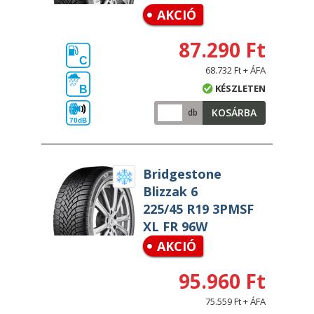
AKCIÓ
87.290 Ft
C
68.732 Ft + ÁFA
KÉSZLETEN
B
KOSÁRBA
db
70dB
Bridgestone
Blizzak 6
225/45 R19 3PMSF
XL FR 96W
AKCIÓ
95.960 Ft
75.559 Ft + ÁFA