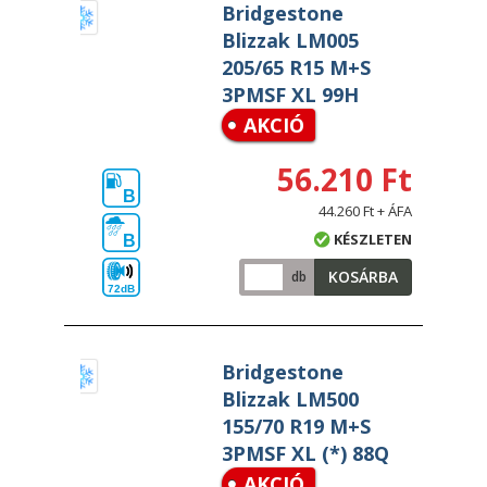
Bridgestone
Blizzak LM005
205/65 R15 M+S
3PMSF XL 99H
AKCIÓ
56.210 Ft
B
44.260 Ft + ÁFA
KÉSZLETEN
B
KOSÁRBA
db
72dB
Bridgestone
Blizzak LM500
155/70 R19 M+S
3PMSF XL (*) 88Q
AKCIÓ