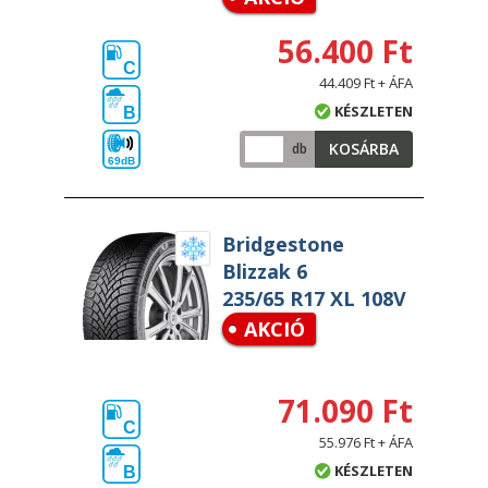
56.400 Ft
C
44.409 Ft + ÁFA
KÉSZLETEN
B
KOSÁRBA
db
69dB
Bridgestone
Blizzak 6
235/65 R17 XL 108V
AKCIÓ
71.090 Ft
C
55.976 Ft + ÁFA
KÉSZLETEN
B