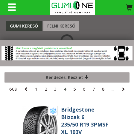
KERESÉS
GUMI KERESŐ
FELNI KERESŐ
Rendezés: Készlet
609
1
2
3
4
5
6
7
8
...
Bridgestone
Blizzak 6
235/50 R19 3PMSF
XL 103V