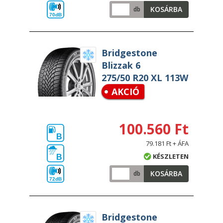
KOSÁRBA
db
70dB
Bridgestone
Blizzak 6
275/50 R20 XL 113W
AKCIÓ
100.560 Ft
B
79.181 Ft + ÁFA
KÉSZLETEN
B
KOSÁRBA
db
72dB
Bridgestone