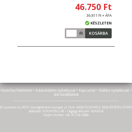
46.750 Ft
36.811 Ft + ÁFA
KÉSZLETEN
KOSÁRBA
db
•
•
•
•
Vásárlási feltételek
Adatvédelmi nyilatkozat
Kapcsolat
Elállási nyilatkozat
Süti beállítások
© Gumione.hu 9970 Szentgotthárd Hunyadi út 35/A. (NEM TELEPHELY, NEM ÁTVÉTELI PONT)
Adószám: 61934199-2-38 • Cégjegyzékszám: 6042624
Hívjon minket: +36 70 258 4088