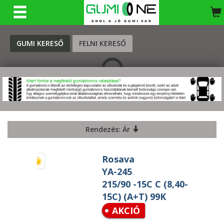
KERESÉS
GUMI KERESŐ
FELNI KERESŐ
Rendezés: Ár
Rosava
YA-245
215/90 -15C C (8,40-
15C) (A+T) 99K
AKCIÓ