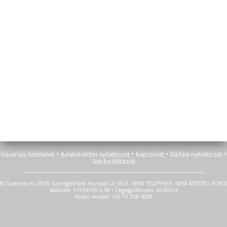
•
•
•
•
Vásárlási feltételek
Adatvédelmi nyilatkozat
Kapcsolat
Elállási nyilatkozat
Süti beállítások
© Gumione.hu 9970 Szentgotthárd Hunyadi út 35/A. (NEM TELEPHELY, NEM ÁTVÉTELI PONT)
Adószám: 61934199-2-38 • Cégjegyzékszám: 6042624
Hívjon minket: +36 70 258 4088