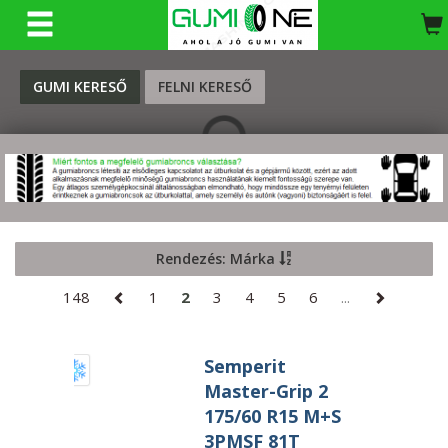
KERESÉS
GUMI KERESŐ
FELNI KERESŐ
Rendezés: Márka
148
1
2
3
4
5
6
...
Semperit
Master-Grip 2
175/60 R15 M+S
3PMSF 81T