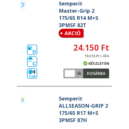
Semperit
Master-Grip 2
175/65 R14 M+S
3PMSF 82T
AKCIÓ
24.150 Ft
D
19.016 Ft + ÁFA
KÉSZLETEN
C
KOSÁRBA
db
71dB
Semperit
ALLSEASON-GRIP 2
175/65 R17 M+S
3PMSF 87H