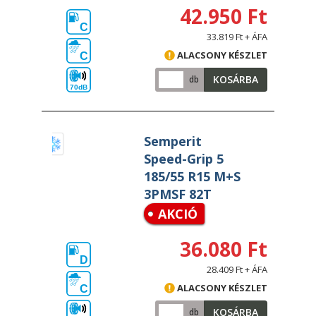
42.950 Ft
C
33.819 Ft + ÁFA
ALACSONY KÉSZLET
C
KOSÁRBA
db
70dB
Semperit
Speed-Grip 5
185/55 R15 M+S
3PMSF 82T
AKCIÓ
36.080 Ft
D
28.409 Ft + ÁFA
ALACSONY KÉSZLET
C
KOSÁRBA
db