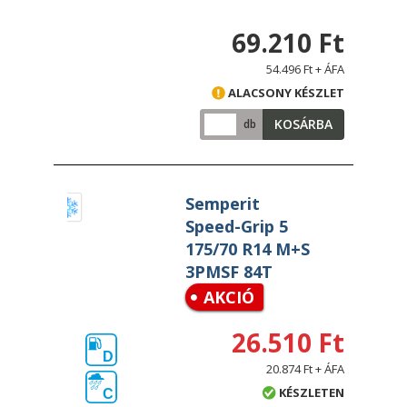
69.210 Ft
54.496 Ft + ÁFA
ALACSONY KÉSZLET
KOSÁRBA
db
Semperit
Speed-Grip 5
175/70 R14 M+S
3PMSF 84T
AKCIÓ
26.510 Ft
D
20.874 Ft + ÁFA
KÉSZLETEN
C