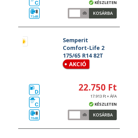
KÉSZLETEN
C
KOSÁRBA
db
71dB
Semperit
Comfort-Life 2
175/65 R14 82T
AKCIÓ
22.750 Ft
D
17.913 Ft + ÁFA
KÉSZLETEN
C
KOSÁRBA
db
70dB