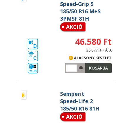
Speed-Grip 5
185/50 R16 M+S
3PMSF 81H
AKCIÓ
46.580 Ft
D
36.677 Ft + ÁFA
ALACSONY KÉSZLET
C
KOSÁRBA
db
71dB
Semperit
Speed-Life 2
185/50 R16 81H
AKCIÓ