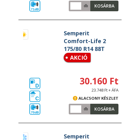
KOSÁRBA
db
71dB
Semperit
Comfort-Life 2
175/80 R14 88T
AKCIÓ
30.160 Ft
D
23.748 Ft + ÁFA
ALACSONY KÉSZLET
C
KOSÁRBA
db
70dB
Semperit