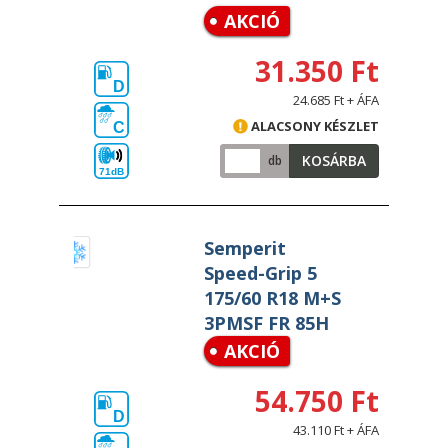
AKCIÓ
31.350 Ft
D
24.685 Ft + ÁFA
ALACSONY KÉSZLET
C
KOSÁRBA
db
71dB
Semperit
Speed-Grip 5
175/60 R18 M+S
3PMSF FR 85H
AKCIÓ
54.750 Ft
D
43.110 Ft + ÁFA