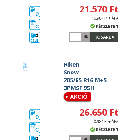
21.570 Ft
D
16.984 Ft + ÁFA
KÉSZLETEN
C
KOSÁRBA
db
72dB
Riken
Snow
205/65 R16 M+S
3PMSF 95H
AKCIÓ
26.650 Ft
D
20.984 Ft + ÁFA
KÉSZLETEN
C