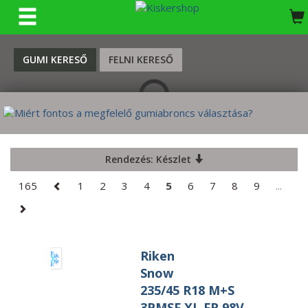
KERESÉS
GUMI KERESŐ
FELNI KERESŐ
Rendezés: Készlet
165
1
2
3
4
5
6
7
8
9
...
Riken
Snow
235/45 R18 M+S
3PMSF XL FR 98V