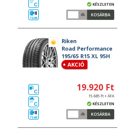
KÉSZLETEN
C
KOSÁRBA
db
72dB
Riken
Road Performance
195/65 R15 XL 95H
AKCIÓ
19.920 Ft
C
15.685 Ft + ÁFA
KÉSZLETEN
C
KOSÁRBA
db
71dB