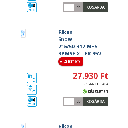
KOSÁRBA
db
70dB
Riken
Snow
215/50 R17 M+S
3PMSF XL FR 95V
AKCIÓ
27.930 Ft
D
21.992 Ft + ÁFA
KÉSZLETEN
C
KOSÁRBA
db
72dB
Riken