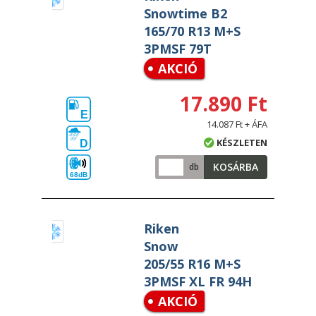
Snowtime B2
165/70 R13 M+S
3PMSF 79T
AKCIÓ
17.890 Ft
E
14.087 Ft + ÁFA
KÉSZLETEN
D
KOSÁRBA
db
68dB
Riken
Snow
205/55 R16 M+S
3PMSF XL FR 94H
AKCIÓ