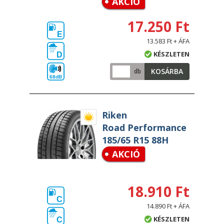
AKCIÓ
17.250 Ft
E
13.583 Ft + ÁFA
KÉSZLETEN
D
KOSÁRBA
db
68dB
Riken
Road Performance
185/65 R15 88H
AKCIÓ
18.910 Ft
C
14.890 Ft + ÁFA
KÉSZLETEN
C