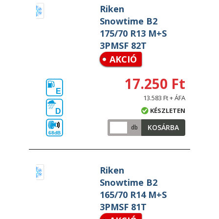
Riken
Snowtime B2
175/70 R13 M+S
3PMSF 82T
AKCIÓ
17.250 Ft
E
13.583 Ft + ÁFA
KÉSZLETEN
D
KOSÁRBA
db
68dB
Riken
Snowtime B2
165/70 R14 M+S
3PMSF 81T