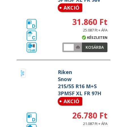
AKCIÓ
31.860 Ft
D
25.087 Ft + ÁFA
KÉSZLETEN
C
KOSÁRBA
db
72dB
Riken
Snow
215/55 R16 M+S
3PMSF XL FR 97H
AKCIÓ
26.780 Ft
D
21.087 Ft + ÁFA