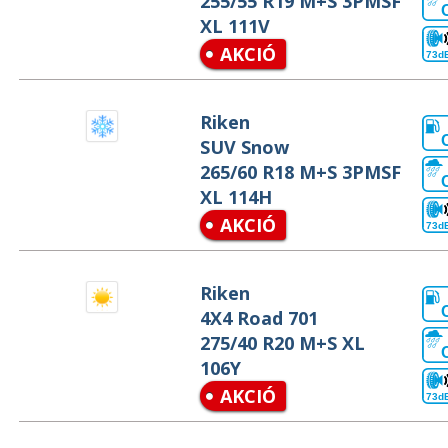
255/55 R19 M+S 3PMSF
XL 111V
AKCIÓ
73d
Riken
SUV Snow
265/60 R18 M+S 3PMSF
XL 114H
AKCIÓ
73d
Riken
4X4 Road 701
275/40 R20 M+S XL
106Y
AKCIÓ
73d