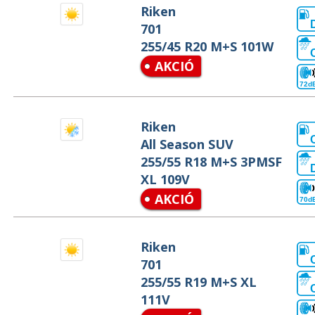
Riken
701
255/45 R20 M+S 101W
AKCIÓ
72d
Riken
All Season SUV
255/55 R18 M+S 3PMSF
XL 109V
AKCIÓ
70d
Riken
701
255/55 R19 M+S XL
111V