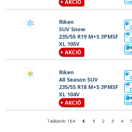
AKCIÓ
72d
Riken
SUV Snow
235/55 R19 M+S 3PMSF
XL 105V
AKCIÓ
72d
Riken
All Season SUV
235/55 R18 M+S 3PMSF
XL 104V
AKCIÓ
68d
Találatok: 164
1
2
3
4