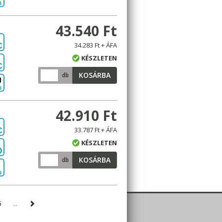
B
43.540 Ft
34.283 Ft + ÁFA
C
KÉSZLETEN
C
KOSÁRBA
db
B
42.910 Ft
33.787 Ft + ÁFA
C
KÉSZLETEN
D
KOSÁRBA
db
B
5
...