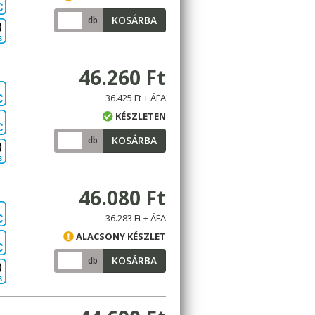
C
KOSÁRBA
db
B
46.260 Ft
36.425 Ft + ÁFA
C
KÉSZLETEN
C
KOSÁRBA
db
B
46.080 Ft
36.283 Ft + ÁFA
C
ALACSONY KÉSZLET
C
KOSÁRBA
db
B