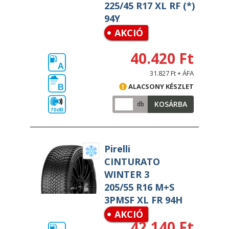
225/45 R17 XL RF (*)
94Y
AKCIÓ
40.420 Ft
A
31.827 Ft + ÁFA
ALACSONY KÉSZLET
B
KOSÁRBA
db
70dB
Pirelli
CINTURATO
WINTER 3
205/55 R16 M+S
3PMSF XL FR 94H
AKCIÓ
42.140 Ft