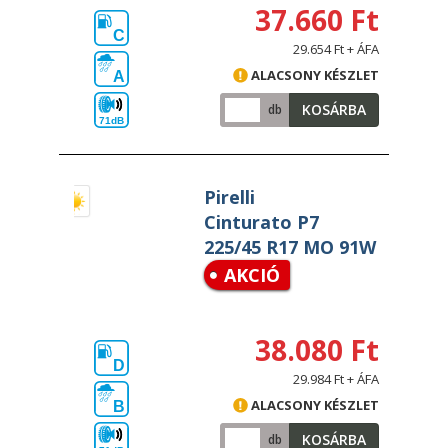
37.660 Ft
C
29.654 Ft + ÁFA
ALACSONY KÉSZLET
A
KOSÁRBA
db
71dB
Pirelli
Cinturato P7
225/45 R17 MO 91W
AKCIÓ
38.080 Ft
D
29.984 Ft + ÁFA
ALACSONY KÉSZLET
B
KOSÁRBA
db