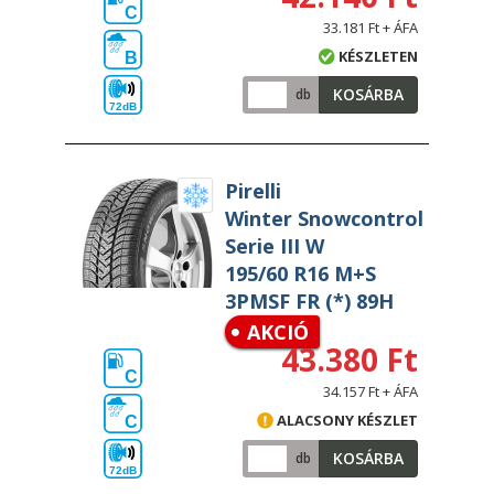
C
33.181 Ft + ÁFA
KÉSZLETEN
B
KOSÁRBA
db
72dB
Pirelli
Winter Snowcontrol
Serie III W
195/60 R16 M+S
3PMSF FR (*) 89H
AKCIÓ
43.380 Ft
C
34.157 Ft + ÁFA
ALACSONY KÉSZLET
C
KOSÁRBA
db
72dB