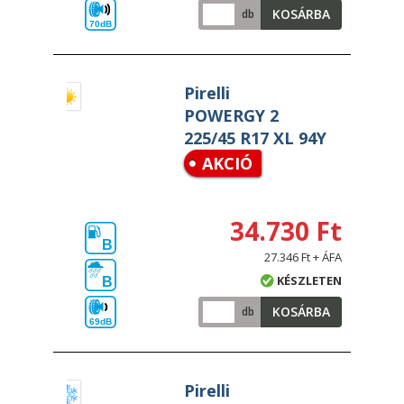
KOSÁRBA
db
70dB
Pirelli
POWERGY 2
225/45 R17 XL 94Y
AKCIÓ
34.730 Ft
B
27.346 Ft + ÁFA
KÉSZLETEN
B
KOSÁRBA
db
69dB
Pirelli