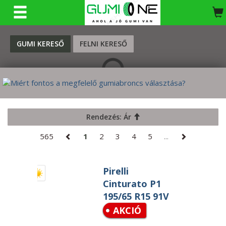
KERESÉS
GUMI KERESŐ
FELNI KERESŐ
Rendezés: Ár
565
1
2
3
4
5
...
Pirelli
Cinturato P1
195/65 R15 91V
AKCIÓ