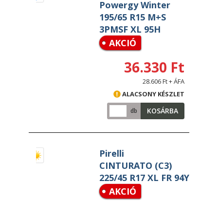
Powergy Winter
195/65 R15 M+S
3PMSF XL 95H
AKCIÓ
36.330 Ft
28.606 Ft + ÁFA
ALACSONY KÉSZLET
KOSÁRBA
db
Pirelli
CINTURATO (C3)
225/45 R17 XL FR 94Y
AKCIÓ