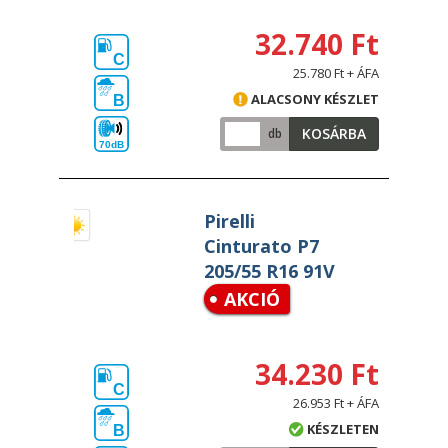
32.740 Ft
C
25.780 Ft + ÁFA
ALACSONY KÉSZLET
B
KOSÁRBA
db
70dB
Pirelli
Cinturato P7
205/55 R16 91V
AKCIÓ
34.230 Ft
C
26.953 Ft + ÁFA
KÉSZLETEN
B