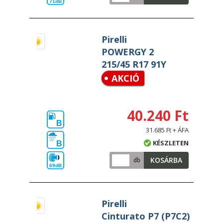
71dB
Pirelli
POWERGY 2
215/45 R17 91Y
AKCIÓ
40.240 Ft
B
31.685 Ft + ÁFA
KÉSZLETEN
B
KOSÁRBA
db
69dB
Pirelli
Cinturato P7 (P7C2)