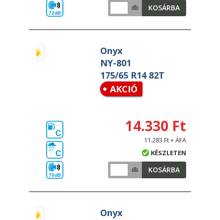
KOSÁRBA
db
72dB
Onyx
NY-801
175/65 R14 82T
AKCIÓ
14.330 Ft
C
11.283 Ft + ÁFA
KÉSZLETEN
C
KOSÁRBA
db
70dB
Onyx