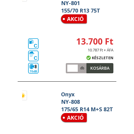
NY-801
155/70 R13 75T
AKCIÓ
13.700 Ft
C
10.787 Ft + ÁFA
KÉSZLETEN
C
KOSÁRBA
db
70dB
Onyx
NY-808
175/65 R14 M+S 82T
AKCIÓ