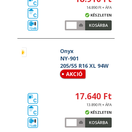
C
14.890 Ft + ÁFA
KÉSZLETEN
C
KOSÁRBA
db
72dB
Onyx
NY-901
205/55 R16 XL 94W
AKCIÓ
17.640 Ft
C
13.890 Ft + ÁFA
KÉSZLETEN
C
KOSÁRBA
db
71dB