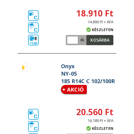
18.910 Ft
C
14.890 Ft + ÁFA
KÉSZLETEN
C
KOSÁRBA
db
71dB
Onyx
NY-05
185 R14C C 102/100R
AKCIÓ
20.560 Ft
C
16.189 Ft + ÁFA
KÉSZLETEN
C