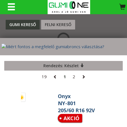
KERESÉS
GUMI KERESŐ
FELNI KERESŐ
Rendezés: Készlet
19
1
2
Onyx
NY-801
205/60 R16 92V
AKCIÓ