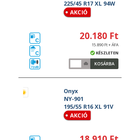
225/45 R17 XL 94W
AKCIÓ
20.180 Ft
C
15.890 Ft + ÁFA
KÉSZLETEN
C
KOSÁRBA
db
72dB
Onyx
NY-901
195/55 R16 XL 91V
AKCIÓ
18.910 Ft