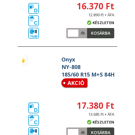
16.370 Ft
D
12.890 Ft + ÁFA
KÉSZLETEN
C
KOSÁRBA
db
70dB
Onyx
NY-808
185/60 R15 M+S 84H
AKCIÓ
17.380 Ft
D
13.685 Ft + ÁFA
KÉSZLETEN
C
KOSÁRBA
db