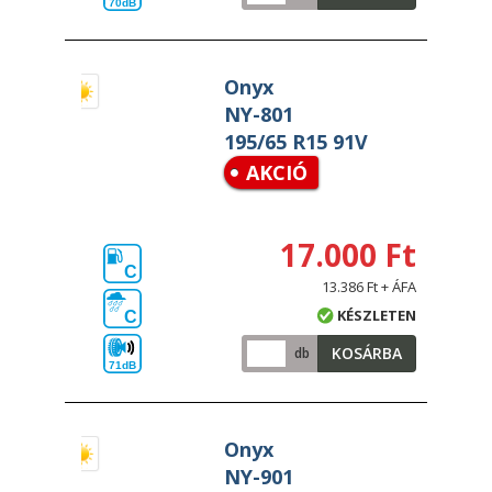
70dB
Onyx
NY-801
195/65 R15 91V
AKCIÓ
17.000 Ft
C
13.386 Ft + ÁFA
KÉSZLETEN
C
KOSÁRBA
db
71dB
Onyx
NY-901