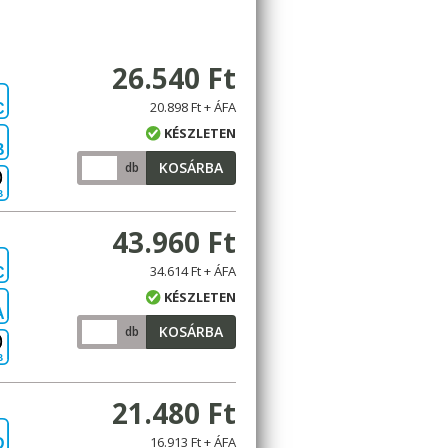
26.540 Ft
20.898 Ft + ÁFA
C
KÉSZLETEN
B
KOSÁRBA
db
B
43.960 Ft
34.614 Ft + ÁFA
C
KÉSZLETEN
A
KOSÁRBA
db
B
21.480 Ft
16.913 Ft + ÁFA
D