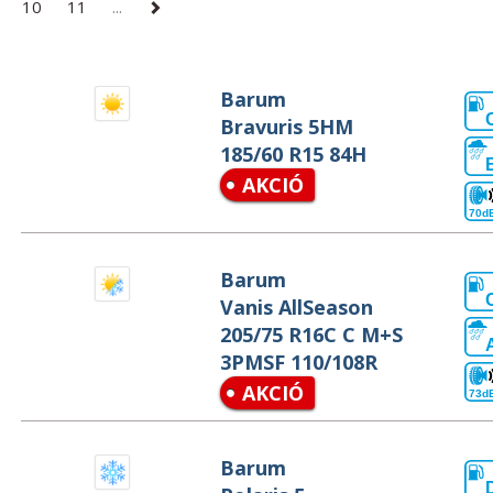
10
11
...
Barum
Bravuris 5HM
185/60 R15 84H
AKCIÓ
70d
Barum
Vanis AllSeason
205/75 R16C C M+S
3PMSF 110/108R
AKCIÓ
73d
Barum