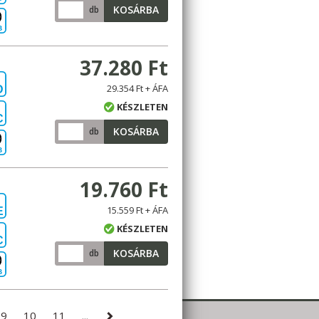
KOSÁRBA
db
B
37.280 Ft
29.354 Ft + ÁFA
D
KÉSZLETEN
C
KOSÁRBA
db
B
19.760 Ft
15.559 Ft + ÁFA
E
KÉSZLETEN
C
KOSÁRBA
db
B
9
10
11
...