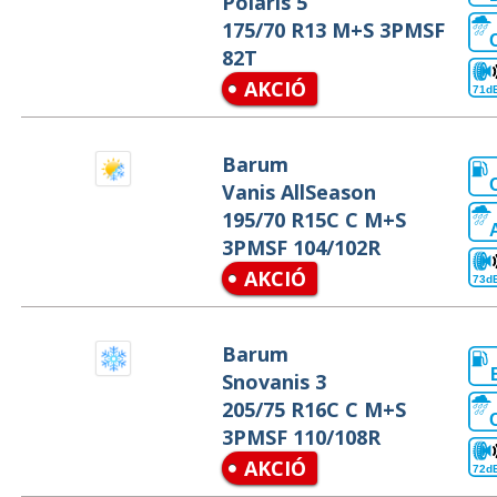
Polaris 5
175/70 R13 M+S 3PMSF
82T
AKCIÓ
71d
Barum
Vanis AllSeason
195/70 R15C C M+S
3PMSF 104/102R
AKCIÓ
73d
Barum
Snovanis 3
205/75 R16C C M+S
3PMSF 110/108R
AKCIÓ
72d