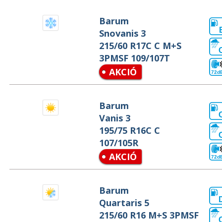
Barum
Snovanis 3
215/60 R17C C M+S
3PMSF 109/107T
AKCIÓ
72d
Barum
Vanis 3
195/75 R16C C
107/105R
AKCIÓ
72d
Barum
Quartaris 5
215/60 R16 M+S 3PMSF