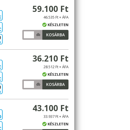
59.100 Ft
46.535 Ft + ÁFA
E
KÉSZLETEN
C
KOSÁRBA
db
B
36.210 Ft
28.512 Ft + ÁFA
C
KÉSZLETEN
C
KOSÁRBA
db
B
43.100 Ft
33.937 Ft + ÁFA
D
KÉSZLETEN
C