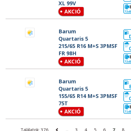
XL 99V
AKCIÓ
72d
Barum
Quartaris 5
215/65 R16 M+S 3PMSF
FR 98H
AKCIÓ
72d
Barum
Quartaris 5
155/65 R14 M+S 3PMSF
75T
AKCIÓ
71d
Találatok: 376
...
3
4
5
6
7
8