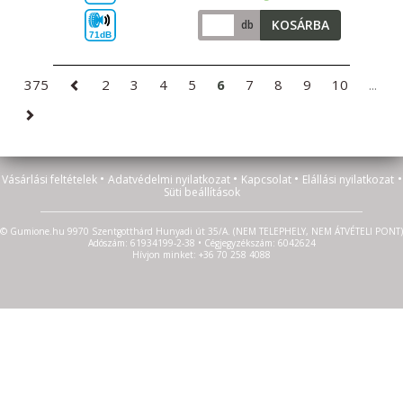
KOSÁRBA
db
71dB
375
2
3
4
5
6
7
8
9
10
...
•
•
•
•
Vásárlási feltételek
Adatvédelmi nyilatkozat
Kapcsolat
Elállási nyilatkozat
Süti beállítások
© Gumione.hu 9970 Szentgotthárd Hunyadi út 35/A. (NEM TELEPHELY, NEM ÁTVÉTELI PONT)
Adószám: 61934199-2-38 • Cégjegyzékszám: 6042624
Hívjon minket: +36 70 258 4088