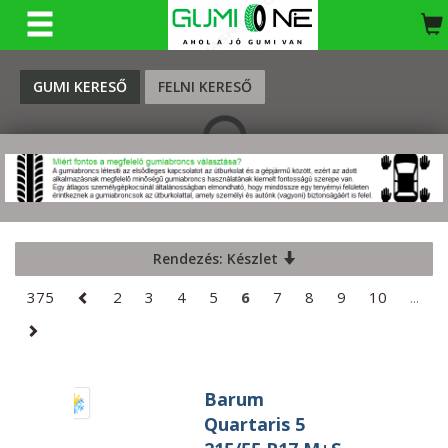
KERESÉS
GUMI KERESŐ
FELNI KERESŐ
Rendezés: Készlet
375
2
3
4
5
6
7
8
9
10
...
Barum
Quartaris 5