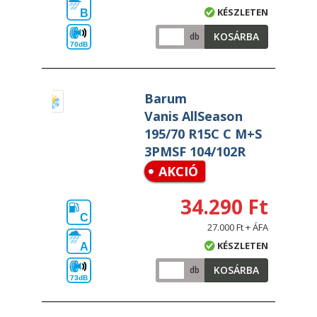
KÉSZLETEN
B
KOSÁRBA
db
70dB
Barum
Vanis AllSeason
195/70 R15C C M+S
3PMSF 104/102R
AKCIÓ
34.290 Ft
C
27.000 Ft + ÁFA
KÉSZLETEN
A
KOSÁRBA
db
73dB