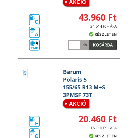
AKCIÓ
43.960 Ft
C
34.614 Ft + ÁFA
KÉSZLETEN
A
KOSÁRBA
db
73dB
Barum
Polaris 5
155/65 R13 M+S
3PMSF 73T
AKCIÓ
20.460 Ft
E
16.110 Ft + ÁFA
KÉSZLETEN
C