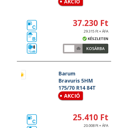
AKCIÓ
37.230 Ft
C
29.315 Ft + ÁFA
KÉSZLETEN
B
KOSÁRBA
db
71dB
Barum
Bravuris 5HM
175/70 R14 84T
AKCIÓ
25.410 Ft
C
20.008 Ft + ÁFA