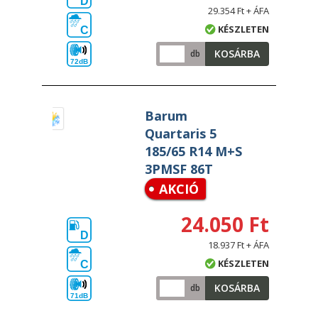
D
29.354 Ft + ÁFA
KÉSZLETEN
C
KOSÁRBA
db
72dB
Barum
Quartaris 5
185/65 R14 M+S
3PMSF 86T
AKCIÓ
24.050 Ft
D
18.937 Ft + ÁFA
KÉSZLETEN
C
KOSÁRBA
db
71dB