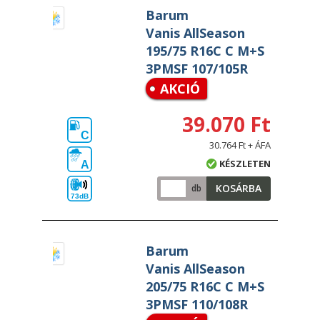
Barum
Vanis AllSeason
195/75 R16C C M+S
3PMSF 107/105R
AKCIÓ
39.070 Ft
C
30.764 Ft + ÁFA
KÉSZLETEN
A
KOSÁRBA
db
73dB
Barum
Vanis AllSeason
205/75 R16C C M+S
3PMSF 110/108R