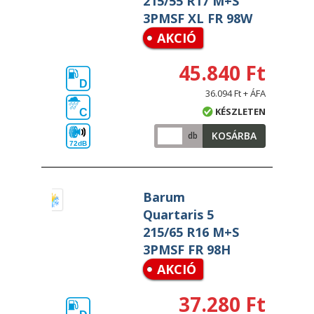
215/55 R17 M+S
3PMSF XL FR 98W
AKCIÓ
45.840 Ft
D
36.094 Ft + ÁFA
KÉSZLETEN
C
KOSÁRBA
db
72dB
Barum
Quartaris 5
215/65 R16 M+S
3PMSF FR 98H
AKCIÓ
37.280 Ft