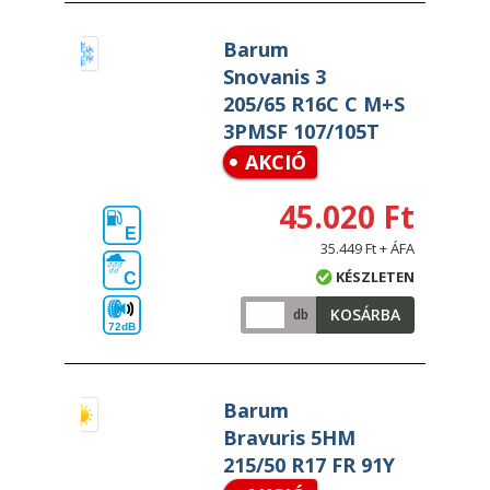
Barum
Snovanis 3
205/65 R16C C M+S
3PMSF 107/105T
AKCIÓ
45.020 Ft
E
35.449 Ft + ÁFA
KÉSZLETEN
C
KOSÁRBA
db
72dB
Barum
Bravuris 5HM
215/50 R17 FR 91Y