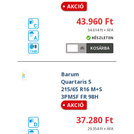
AKCIÓ
43.960 Ft
C
34.614 Ft + ÁFA
KÉSZLETEN
A
KOSÁRBA
db
73dB
Barum
Quartaris 5
215/65 R16 M+S
3PMSF FR 98H
AKCIÓ
37.280 Ft
D
29.354 Ft + ÁFA