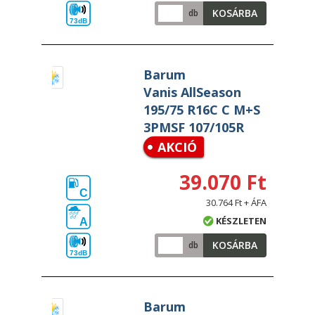
KOSÁRBA
db
73dB
Barum
Vanis AllSeason
195/75 R16C C M+S
3PMSF 107/105R
AKCIÓ
39.070 Ft
C
30.764 Ft + ÁFA
KÉSZLETEN
A
KOSÁRBA
db
73dB
Barum