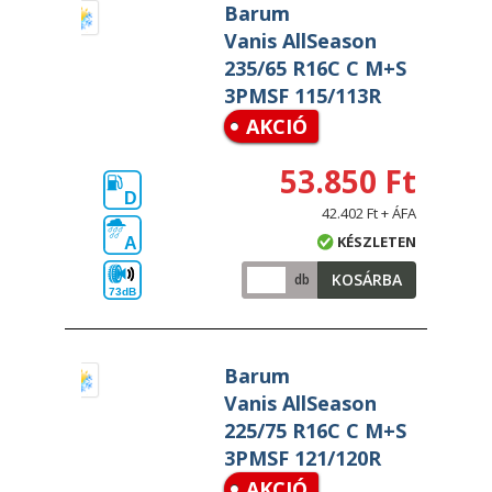
Barum
Vanis AllSeason
235/65 R16C C M+S
3PMSF 115/113R
AKCIÓ
53.850 Ft
D
42.402 Ft + ÁFA
KÉSZLETEN
A
KOSÁRBA
db
73dB
Barum
Vanis AllSeason
225/75 R16C C M+S
3PMSF 121/120R
AKCIÓ