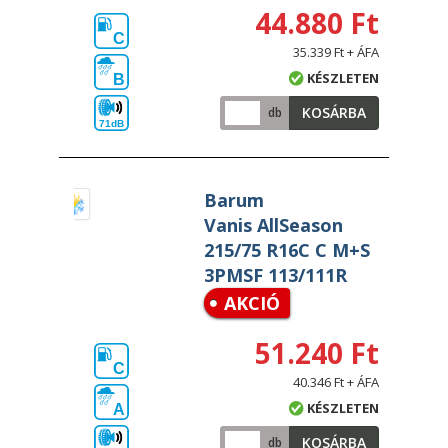
44.880 Ft
C
35.339 Ft + ÁFA
KÉSZLETEN
B
KOSÁRBA
db
71dB
Barum
Vanis AllSeason
215/75 R16C C M+S
3PMSF 113/111R
AKCIÓ
51.240 Ft
C
40.346 Ft + ÁFA
KÉSZLETEN
A
KOSÁRBA
db