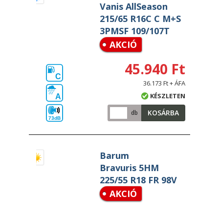
Vanis AllSeason
215/65 R16C C M+S
3PMSF 109/107T
AKCIÓ
45.940 Ft
C
36.173 Ft + ÁFA
KÉSZLETEN
A
KOSÁRBA
db
73dB
Barum
Bravuris 5HM
225/55 R18 FR 98V
AKCIÓ