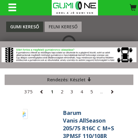
KERESÉS
GUMI KERESŐ
FELNI KERESŐ
Rendezés: Készlet
375
1
2
3
4
5
...
Barum
Vanis AllSeason
205/75 R16C C M+S
3PMSF 110/108R