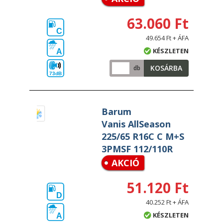
63.060 Ft
C
49.654 Ft + ÁFA
KÉSZLETEN
A
KOSÁRBA
db
73dB
Barum
Vanis AllSeason
225/65 R16C C M+S
3PMSF 112/110R
AKCIÓ
51.120 Ft
D
40.252 Ft + ÁFA
KÉSZLETEN
A