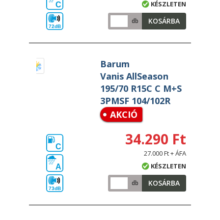
KÉSZLETEN
C
KOSÁRBA
db
72dB
Barum
Vanis AllSeason
195/70 R15C C M+S
3PMSF 104/102R
AKCIÓ
34.290 Ft
C
27.000 Ft + ÁFA
KÉSZLETEN
A
KOSÁRBA
db
73dB