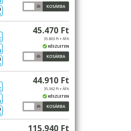
B
KOSÁRBA
db
B
45.470 Ft
35.803 Ft + ÁFA
C
KÉSZLETEN
B
KOSÁRBA
db
B
44.910 Ft
35.362 Ft + ÁFA
C
KÉSZLETEN
A
KOSÁRBA
db
B
115.940 Ft