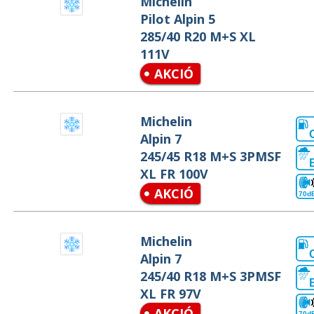
Michelin
Pilot Alpin 5
285/40 R20 M+S XL
111V
AKCIÓ
Michelin
Alpin 7
245/45 R18 M+S 3PMSF
XL FR 100V
AKCIÓ
70d
Michelin
Alpin 7
245/40 R18 M+S 3PMSF
XL FR 97V
AKCIÓ
70d