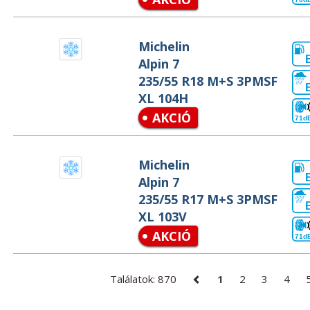
Michelin
Alpin 7
235/55 R18 M+S 3PMSF
XL 104H
AKCIÓ
71d
Michelin
Alpin 7
235/55 R17 M+S 3PMSF
XL 103V
AKCIÓ
71d
Találatok: 870
1
2
3
4