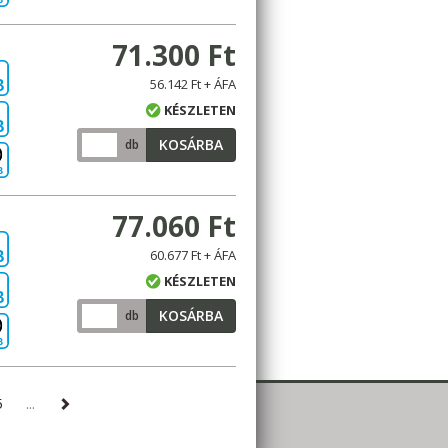
71.300 Ft
56.142 Ft + ÁFA
B
KÉSZLETEN
B
KOSÁRBA
db
B
77.060 Ft
60.677 Ft + ÁFA
B
KÉSZLETEN
B
KOSÁRBA
db
B
5
...