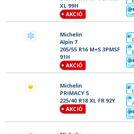
XL 99H
AKCIÓ
71d
Michelin
Alpin 7
205/55 R16 M+S 3PMSF
91H
AKCIÓ
71d
Michelin
PRIMACY 5
225/40 R18 XL FR 92Y
AKCIÓ
70d