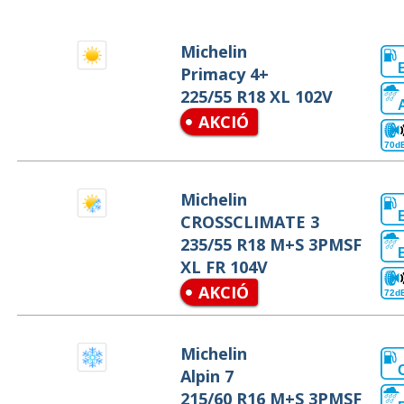
Michelin
Primacy 4+
225/55 R18 XL 102V
AKCIÓ
70d
Michelin
CROSSCLIMATE 3
235/55 R18 M+S 3PMSF
XL FR 104V
AKCIÓ
72d
Michelin
Alpin 7
215/60 R16 M+S 3PMSF