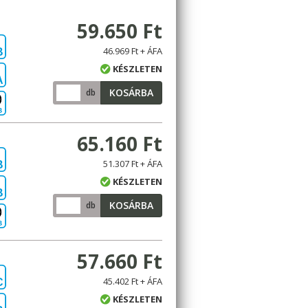
59.650 Ft
46.969 Ft + ÁFA
B
KÉSZLETEN
A
KOSÁRBA
db
B
65.160 Ft
51.307 Ft + ÁFA
B
KÉSZLETEN
B
KOSÁRBA
db
B
57.660 Ft
45.402 Ft + ÁFA
C
KÉSZLETEN