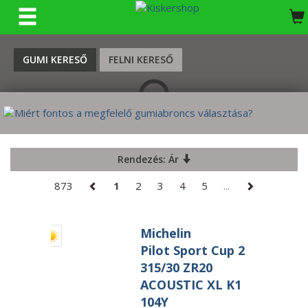
KERESÉS
GUMI KERESŐ
FELNI KERESŐ
Rendezés: Ár
873
1
2
3
4
5
...
Michelin
Pilot Sport Cup 2
315/30 ZR20
ACOUSTIC XL K1
104Y