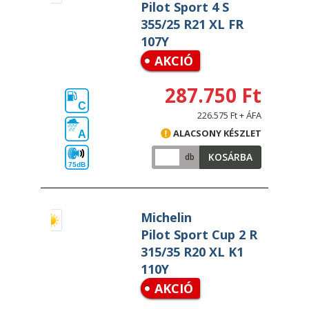
Pilot Sport 4 S
355/25 R21 XL FR
107Y
AKCIÓ
287.750 Ft
C
226.575 Ft + ÁFA
ALACSONY KÉSZLET
A
KOSÁRBA
db
75dB
Michelin
Pilot Sport Cup 2 R
315/35 R20 XL K1
110Y
AKCIÓ