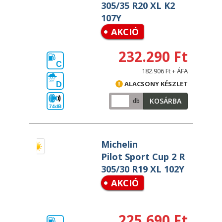
305/35 R20 XL K2
107Y
AKCIÓ
232.290 Ft
C
182.906 Ft + ÁFA
ALACSONY KÉSZLET
D
KOSÁRBA
db
74dB
Michelin
Pilot Sport Cup 2 R
305/30 R19 XL 102Y
AKCIÓ
225.690 Ft