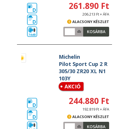
261.890 Ft
D
206.213 Ft + ÁFA
ALACSONY KÉSZLET
D
KOSÁRBA
db
74dB
Michelin
Pilot Sport Cup 2 R
305/30 ZR20 XL N1
103Y
AKCIÓ
244.880 Ft
D
192.819 Ft + ÁFA
ALACSONY KÉSZLET
D
KOSÁRBA
db