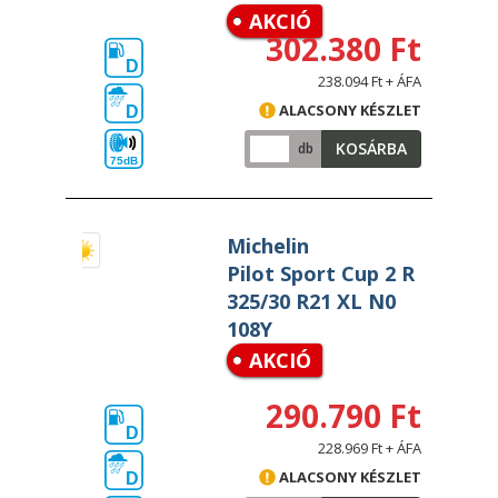
AKCIÓ
302.380 Ft
D
238.094 Ft + ÁFA
ALACSONY KÉSZLET
D
KOSÁRBA
db
75dB
Michelin
Pilot Sport Cup 2 R
325/30 R21 XL N0
108Y
AKCIÓ
290.790 Ft
D
228.969 Ft + ÁFA
ALACSONY KÉSZLET
D