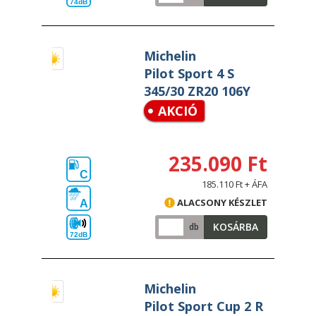
74dB
Michelin
Pilot Sport 4 S
345/30 ZR20 106Y
AKCIÓ
235.090 Ft
C
185.110 Ft + ÁFA
ALACSONY KÉSZLET
A
KOSÁRBA
db
72dB
Michelin
Pilot Sport Cup 2 R