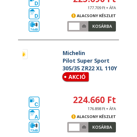
D
177.709 Ft + ÁFA
ALACSONY KÉSZLET
D
KOSÁRBA
db
74dB
Michelin
Pilot Super Sport
305/35 ZR22 XL 110Y
AKCIÓ
224.660 Ft
C
176.898 Ft + ÁFA
ALACSONY KÉSZLET
A
KOSÁRBA
db
73dB