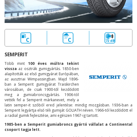
C
C
72 dB
SEMPERIT
Több mint
100 éves múltra tekint
vissza
az osztrák gumigyártás. 1850-ben
alapították az első gumigyárat Európában,
az ausztriai Wimpassingban. Majd 1896-
ban a Semperit gumigyárat Traiskirchen
városában, de csak 1900-től kezdődött
meg a gumiabroncsgyártás. 1906-tól
vették fel a Semperit márkanevet, mely a
latin semper-it szóból ered jelentése: mindig mozgásban. 1936-ban a
Semperit legyártja első téli gumiját GOLIATH néven. 1966-tól kezdődött el
a radial gumik fejlesztése, ami egészen 1967-ig tartott.
1985-ben a Semperit gumiabroncs gyártó vállalat a Continental
csoport tagja lett.