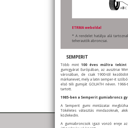
B
A
C
ETRMA weboldal
* A rendelet hatálya alá tartoz
teherautók abroncsai.
SEMPERIT
Több mint
100 éves múltra tekint 
gumigyárat Európában, az ausztriai Wi
városában, de csak 1900-től kezdődöt
márkanevet, mely a latin semper-it szóbó
első téli gumiját GOLIATH néven. 1966-t
tartott.
1985-ben a Semperit gumiabroncs gyár
A Semperit gumi mintázatai megbízhat
Tökéletes választás mindazoknak, aki
közlekedni.
A gumiabroncsok igazi vonzó ereje az 