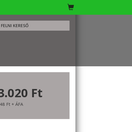
FELNI KERESŐ
3.020 Ft
48 Ft + ÁFA