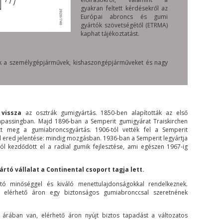
gyakran feltett kérdésekről az
Európai abroncs és gumi
gyártók szövetségétől (ETRMA)
kaphat tájékoztatást.
nak a személygépjárművek, kishaszongépjárműveket és nagy
vissza
az osztrák gumigyártás. 1850-ben alapították az első
mpassingban. Majd 1896-ban a Semperit gumigyárat Traiskirchen
t meg a gumiabroncsgyártás. 1906-tól vették fel a Semperit
l ered jelentése: mindig mozgásban. 1936-ban a Semperit legyártja
ól kezdődött el a radial gumik fejlesztése, ami egészen 1967-ig
tó vállalat a Continental csoport tagja lett.
ó minőséggel és kiváló menettulajdonságokkal rendelkeznek.
k elérhető áron egy biztonságos gumiabronccsal szeretnének
árában van, elérhető áron nyújt biztos tapadást a változatos