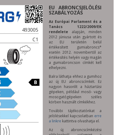
EU ABRONCSJELÖLÉSI
SZABÁLYOZÁS
Az Európai Parlament és a
Tanács 1222/2009/EK
493005
rendelete
alapján, minden
2012 júniusa után gyártott és
C1
az EU területén belül
értékesített gumiabroncs*
esetén 2012. novembertől az
értékesítés helyén vagy magán
a gumiabroncson címkét kell
elhelyezni.
Balra láthatja ehhez a gumihoz
B
az új EU abroncscímkét. Ez
nagyon hasonlít a háztartási
gépeken, például mosó- vagy
mosogatógépeken széles
körben használt címkékhez.
További tájékoztatónkat a
jelölésekkel kapcsolatban
erre
a linkre
kattintva olvashatja el.
Az új abroncscímkézési
előírásokról, valamint a