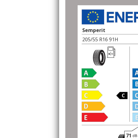
Semperit
205/55 R16 91H
C
71