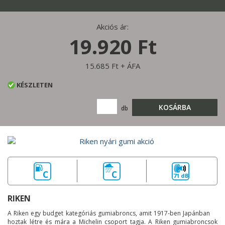
Akciós ár:
19.920 Ft
15.685 Ft + ÁFA
KÉSZLETEN
KOSÁRBA
db
C
C
71 dB
RIKEN
A Riken egy budget kategóriás gumiabroncs, amit 1917-ben Japánban
hoztak létre és mára a Michelin csoport tagja. A Riken gumiabroncsok