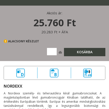
Akciós ár:
25.760 Ft
20.283 Ft + ÁFA
ALACSONY KÉSZLET
KOSÁRBA
db
D
B
71 dB
NORDEXX
A Nordexx személy- és teherautókra kínál gumiabroncsokat. A
magántulajdonban lévő gumiabroncsgyár Kínában található, de az
értékesítés Európában történik. Európai és amerikai minőségbiztosítási
tanúsítvánnyal rendelkezik, így a legszigorúbb biztonsági és