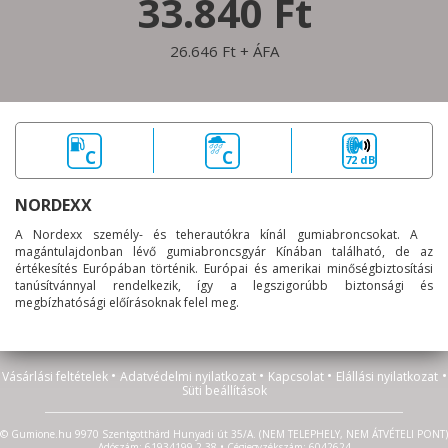
33.840 Ft
26.646 Ft + ÁFA
C
C
72 dB
NORDEXX
A Nordexx személy- és teherautókra kínál gumiabroncsokat. A
magántulajdonban lévő gumiabroncsgyár Kínában található, de az
értékesítés Európában történik. Európai és amerikai minőségbiztosítási
tanúsítvánnyal rendelkezik, így a legszigorúbb biztonsági és
megbízhatósági előírásoknak felel meg.
•
•
•
•
Vásárlási feltételek
Adatvédelmi nyilatkozat
Kapcsolat
Elállási nyilatkozat
Süti beállítások
© Gumione.hu 9970 Szentgotthárd Hunyadi út 35/A. (NEM TELEPHELY, NEM ÁTVÉTELI PONT)
Adószám: 61934199-2-38 • Cégjegyzékszám: 6042624