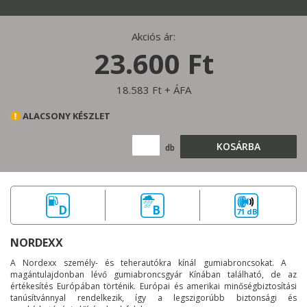
Akciós ár:
23.600 Ft
18.583 Ft + ÁFA
ALACSONY KÉSZLET
KOSÁRBA
db
D
B
71 dB
NORDEXX
A Nordexx személy- és teherautókra kínál gumiabroncsokat. A
magántulajdonban lévő gumiabroncsgyár Kínában található, de az
értékesítés Európában történik. Európai és amerikai minőségbiztosítási
tanúsítvánnyal rendelkezik, így a legszigorúbb biztonsági és