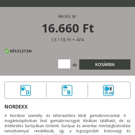
Akciós ár:
16.660 Ft
13.118 Ft + ÁFA
KÉSZLETEN
KOSÁRBA
db
D
B
70 dB
NORDEXX
A Nordexx személy- és teherautókra kínál gumiabroncsokat. A
magántulajdonban lévő gumiabroncsgyár Kínában található, de az
értékesítés Európában történik. Európai és amerikai minőségbiztosítási
tanúsítvánnyal rendelkezik, így a legszigorúbb biztonsági és