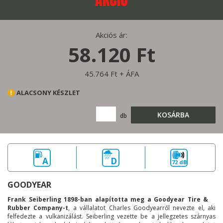
Akciós ár:
58.120 Ft
45.764 Ft + ÁFA
ALACSONY KÉSZLET
KOSÁRBA
db
A
D
72 dB
GOODYEAR
Frank Seiberling 1898-ban alapította meg a Goodyear Tire &
Rubber Company-t
, a vállalatot Charles Goodyearről nevezte el, aki
felfedezte a vulkanizálást. Seiberling vezette be a jellegzetes szárnyas