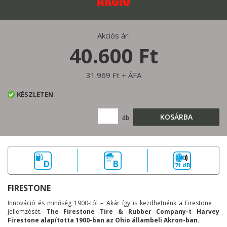
Akciós ár:
40.600 Ft
31.969 Ft + ÁFA
KÉSZLETEN
KOSÁRBA
db
D
B
71 dB
FIRESTONE
Innováció és minőség 1900-tól – Akár így is kezdhetnénk a Firestone
jellemzését.
The Firestone Tire & Rubber Company-t Harvey
Firestone alapította 1900-ban az Ohio állambeli Akron-ban.