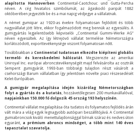
alapította Hannoverben
Continental-Caotchouc und Gutta-Percha
néven. A cég hivatalos szimbólumát, az ágaskodó paripát 1882
októberében jegyezték be és a mai napig védjegye a vállalatnak.
A német gumiipar az 1920-as évekre folyamatosan fejlődött és több
nagyvállalat jött létre, ekkor fogalmazódott meg bennük az egyesülés. A
gumigyártás legjelentősebb képviselői „Continental Gummi-Werke AG”
néven egyesültek. Az így létrejövő vállalat termelése Németországra
korlátozódott, exporttevékenysége viszont folyamatosan nőtt.
Továbbiakban a
Continental tudatosan elkezdte kiépíteni globális
termelő- és kereskedelmi hálózatát
. Megszerezte az amerikai
Uniroyal Inc. európai abroncstevékenységét majd felvásárolta az osztrák
Semperit gumigyárát. 1993-ban többségi tulajdon részt vásárolt a
csehországi Barum vállalatban így jelentősen növelte piaci részesedését
Kelet-Európában.
A gumigyár megalapítása idején kizárólag Németországban
folyt a gyártás és a kutatás
, hozzávetőlegesen 200 munkavállalóval,
napjainkban 150.000 fő dolgozik 45 ország 193 helyszínén.
Continental vállalat megalapítása óta tudatos és folyamatos fejlődés árán
vált mára a világ egyik legnagyobb autóipari beszállítójává. A Continental
gumiabroncsok kiváló menettulajdonsággal bírnak száraz és nedves úton
egyaránt,
a prémium abroncs minőséget, a több mint 140 éves
tapasztalat szavatolja.