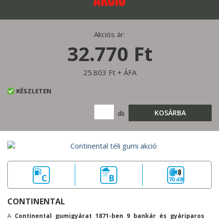
Akciós ár:
32.770 Ft
25.803 Ft + ÁFA
KÉSZLETEN
KOSÁRBA
db
C
B
70 dB
CONTINENTAL
A
Continental gumigyárat 1871-ben 9 bankár és gyáriparos