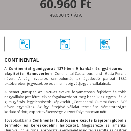
60.960 Ft
48.000 Ft + ÁFA
C
B
70 dB
CONTINENTAL
A
Continental gumigyárat 1871-ben 9 bankár és gyáriparos
alapította Hannoverben
Continental-Caotchouc und Gutta-Percha
néven. A cég hivatalos szimbólumát, az ágaskodó paripát 1882
októberében jegyezték be és a mai napig védjegye a vállalatnak.
A német gumiipar az 1920-as évekre folyamatosan fejlődött és több
nagyvállalat jött létre, ekkor fogalmazódott meg bennük az egyesülés. A
gumigyártás legjelentősebb képviselői „Continental Gummi-Werke AG”
néven egyesültek. Az így létrejövő vállalat termelése Németországra
korlátozódott, exporttevékenysége viszont folyamatosan nőtt.
Továbbiakban a
Continental tudatosan elkezdte kiépíteni globális
termelő- és kereskedelmi hálózatát
. Megszerezte az amerikai
Uniroyal Inc. európai abroncstevékenységét majd felvásárolta az osztrák