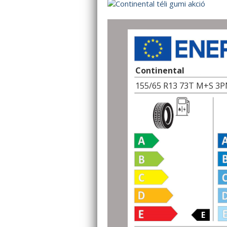
Continental
155/65 R13 73T M+S 3
E