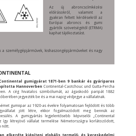
Az új abroncscímkézési
előírásokról, valamint a
gyakran feltett kérdésekről az
Európai abroncs és gumi
gyártók szövetségétől (ETRMA)
kaphat tájékoztatást.
nak a személygépjárművek, kishaszongépjárműveket és nagy
ONTINENTAL
Continental gumigyárat 1871-ben 9 bankár és gyáriparos
apította Hannoverben
Continental-Caotchouc und Gutta-Percha
ven. A cég hivatalos szimbólumát, az ágaskodó paripát 1882
tóberében jegyezték be és a mai napig védjegye a vállalatnak.
német gumiipar az 1920-as évekre folyamatosan fejlődött és több
gyvállalat jött létre, ekkor fogalmazódott meg bennük az
yesülés. A gumigyártás legjelentősebb képviselői „Continental
így létrejövő vállalat termelése Németországra korlátozódott,
 nőtt.
an elkezdte kiépíteni globális termelő- és kereskedelmi