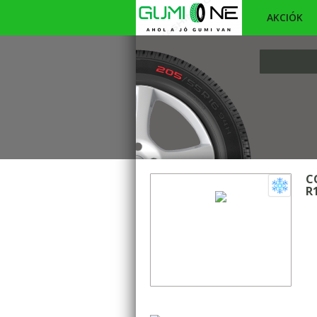
AKCIÓK
C
R