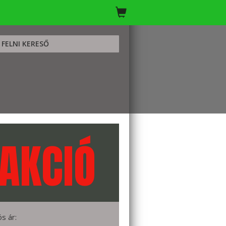
FELNI KERESŐ
AKCIÓ
ós ár: