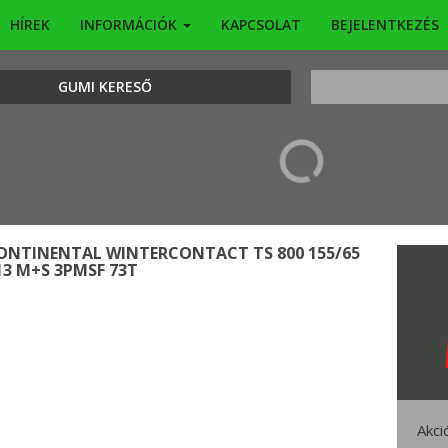
HÍREK
INFORMÁCIÓK
KAPCSOLAT
BEJELENTKEZÉS
KERESÉS
GUMI KERESŐ
ONTINENTAL WINTERCONTACT TS 800 155/65
13 M+S 3PMSF 73T
Akci