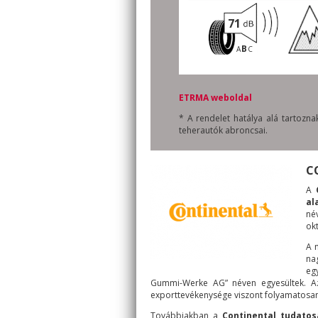
71
B
A
C
ETRMA weboldal
* A rendelet hatálya alá tartoz
teherautók abroncsai.
C
A
al
né
ok
A 
na
eg
Gummi-Werke AG” néven egyesültek. Az 
exporttevékenysége viszont folyamatosan
Továbbiakban a
Continental tudatos