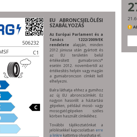
2
21.6
EU ABRONCSJELÖLÉSI
SZABÁLYOZÁS
A
Az Európai Parlament és a
Tanács 1222/2009/EK
506232
rendelete
alapján, minden
2012 júniusa után gyártott és
PMSF
C1
az EU területén belül
értékesített gumiabroncs*
esetén 2012. novembertől az
értékesítés helyén vagy magán
a gumiabroncson címkét kell
elhelyezni.
Balra láthatja ehhez a gumihoz
az új EU abroncscímkét. Ez
nagyon hasonlít a háztartási
gépeken, például mosó- vagy
C
mosogatógépeken széles
körben használt címkékhez.
További tájékoztatónkat a
jelölésekkel kapcsolatban
erre
a linkre
kattintva olvashatja el.