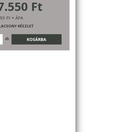
7.550 Ft
93 Ft + ÁFA
LACSONY KÉSZLET
db
KOSÁRBA