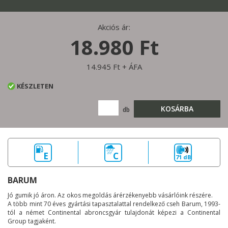
Akciós ár:
18.980 Ft
14.945 Ft + ÁFA
KÉSZLETEN
KOSÁRBA
db
E
C
71 dB
BARUM
Jó gumik jó áron. Az okos megoldás árérzékenyebb vásárlóink részére.
A több mint 70 éves gyártási tapasztalattal rendelkező cseh Barum, 1993-
tól a német Continental abroncsgyár tulajdonát képezi a Continental
Group tagjaként.