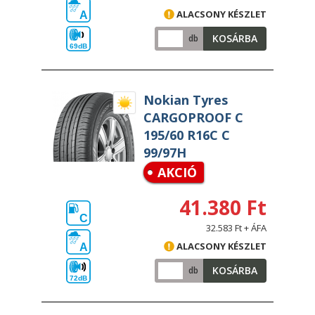
ALACSONY KÉSZLET
A
KOSÁRBA
db
69dB
Nokian Tyres
CARGOPROOF C
195/60 R16C C
99/97H
AKCIÓ
41.380 Ft
C
32.583 Ft + ÁFA
ALACSONY KÉSZLET
A
KOSÁRBA
db
72dB