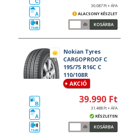
C
30.087 Ft + ÁFA
ALACSONY KÉSZLET
A
KOSÁRBA
db
70dB
Nokian Tyres
CARGOPROOF C
195/75 R16C C
110/108R
AKCIÓ
39.990 Ft
B
31.488 Ft + ÁFA
KÉSZLETEN
A
KOSÁRBA
db
72dB