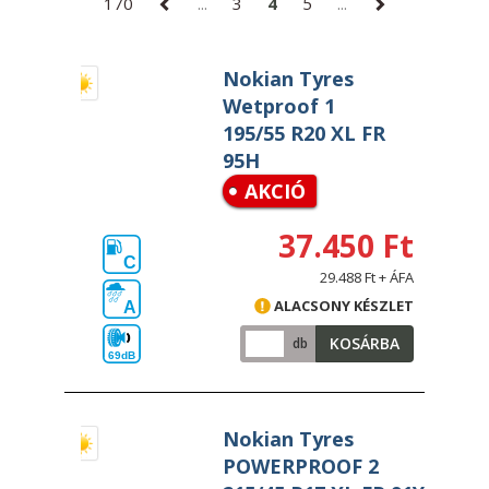
170
...
3
4
5
...
Nokian Tyres
Wetproof 1
195/55 R20 XL FR
95H
AKCIÓ
37.450 Ft
C
29.488 Ft + ÁFA
ALACSONY KÉSZLET
A
KOSÁRBA
db
69dB
Nokian Tyres
POWERPROOF 2