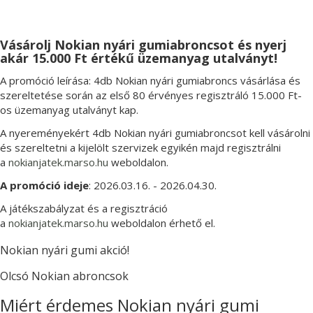
Vásárolj Nokian nyári gumiabroncsot és nyerj
akár 15.000 Ft értékű üzemanyag utalványt!
A promóció leírása: 4db Nokian nyári gumiabroncs vásárlása és
szereltetése során az első 80 érvényes regisztráló 15.000 Ft-
os üzemanyag utalványt kap.
A nyereményekért 4db Nokian nyári gumiabroncsot kell vásárolni
és szereltetni a kijelölt szervizek egyikén majd regisztrálni
a
nokianjatek.marso.hu
weboldalon.
A promóció ideje
: 2026.03.16. - 2026.04.30.
A játékszabályzat és a regisztráció
a
nokianjatek.marso.hu
weboldalon érhető el.
Nokian nyári gumi akció!
Olcsó Nokian abroncsok
Miért érdemes Nokian nyári gumi