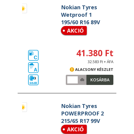
Nokian Tyres
Wetproof 1
195/60 R16 89V
AKCIÓ
41.380 Ft
C
32.583 Ft + ÁFA
ALACSONY KÉSZLET
A
KOSÁRBA
db
68dB
Nokian Tyres
POWERPROOF 2
215/65 R17 99V
AKCIÓ