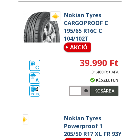
Nokian Tyres
CARGOPROOF C
195/65 R16C C
104/102T
AKCIÓ
39.990 Ft
C
31.488 Ft + ÁFA
KÉSZLETEN
A
KOSÁRBA
db
72dB
Nokian Tyres
Powerproof 1
205/50 R17 XL FR 93Y