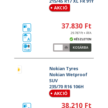
215/45 R17 XL FR 91Y
AKCIÓ
37.830 Ft
B
29.787 Ft + ÁFA
KÉSZLETEN
A
KOSÁRBA
db
70dB
Nokian Tyres
Nokian Wetproof
SUV
235/70 R16 106H
AKCIÓ
38.210 Ft