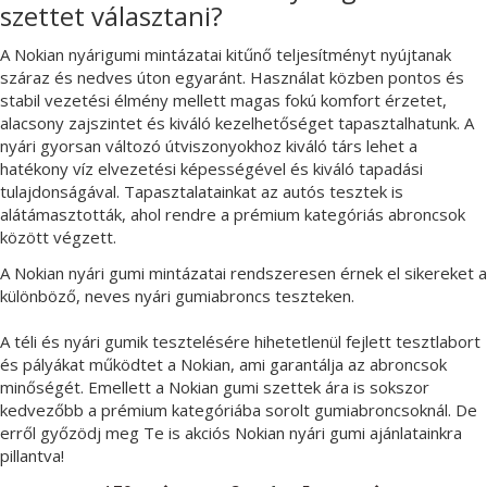
szettet választani?
A Nokian nyárigumi mintázatai kitűnő teljesítményt nyújtanak
száraz és nedves úton egyaránt. Használat közben pontos és
stabil vezetési élmény mellett magas fokú komfort érzetet,
alacsony zajszintet és kiváló kezelhetőséget tapasztalhatunk. A
nyári gyorsan változó útviszonyokhoz kiváló társ lehet a
hatékony víz elvezetési képességével és kiváló tapadási
tulajdonságával. Tapasztalatainkat az autós tesztek is
alátámasztották, ahol rendre a prémium kategóriás abroncsok
között végzett.
A Nokian nyári gumi mintázatai rendszeresen érnek el sikereket a
különböző, neves nyári gumiabroncs teszteken.
A téli és nyári gumik tesztelésére hihetetlenül fejlett tesztlabort
és pályákat működtet a Nokian, ami garantálja az abroncsok
minőségét. Emellett a Nokian gumi szettek ára is sokszor
kedvezőbb a prémium kategóriába sorolt gumiabroncsoknál. De
erről győzödj meg Te is akciós Nokian nyári gumi ajánlatainkra
pillantva!