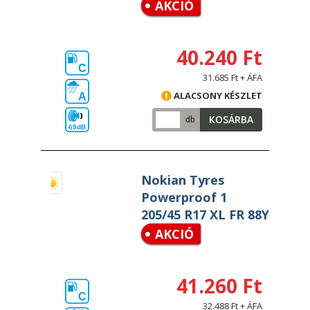
AKCIÓ
40.240 Ft
C
31.685 Ft + ÁFA
ALACSONY KÉSZLET
A
KOSÁRBA
db
69dB
Nokian Tyres
Powerproof 1
205/45 R17 XL FR 88Y
AKCIÓ
41.260 Ft
C
32.488 Ft + ÁFA