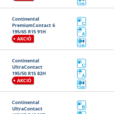
70dB
Continental
C
PremiumContact 6
195/65 R15 91H
A
AKCIÓ
71dB
Continental
C
UltraContact
195/50 R15 82H
A
AKCIÓ
70dB
Continental
B
UltraContact