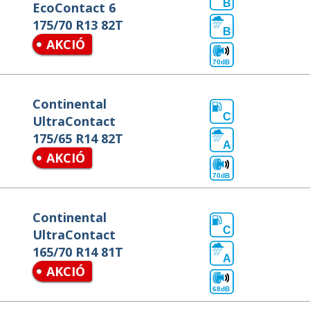
B
EcoContact 6
175/70 R13 82T
B
AKCIÓ
70dB
Continental
C
UltraContact
175/65 R14 82T
A
AKCIÓ
70dB
Continental
C
UltraContact
165/70 R14 81T
A
AKCIÓ
68dB