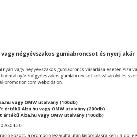
i vagy négyévszakos gumiabroncsot és nyerj akár 3
al nyári vagy négyévszakos gumiabroncs vásárlása esetén Alza v
nental nyári/négyévszakos gumiabroncsot kell vásárolni és szerel
al-promotion.com
weboldalon.
lza.hu vagy OMW utalvány (100db)
Ft értékű Alza.hu vagy OMW utalvány (200db)
t értékű Alza.hu vagy OMW utalvány (100db)
2026.04.30.
áció között, a promóció lezárulta után kisorsolásra kerül 3 db, 