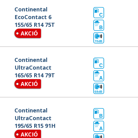
Continental
C
EcoContact 6
155/65 R14 75T
B
AKCIÓ
70dB
Continental
C
UltraContact
165/65 R14 79T
A
AKCIÓ
68dB
Continental
B
UltraContact
195/65 R15 91H
A
AKCIÓ