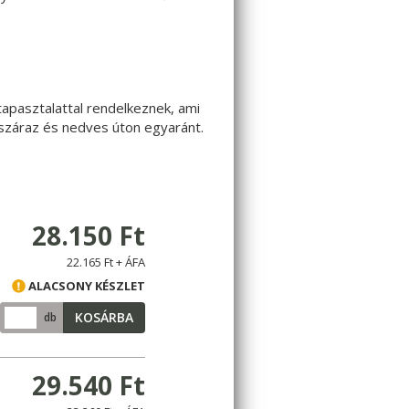
tapasztalattal rendelkeznek, ami
k száraz és nedves úton egyaránt.
28.150 Ft
22.165 Ft + ÁFA
ALACSONY KÉSZLET
KOSÁRBA
db
29.540 Ft