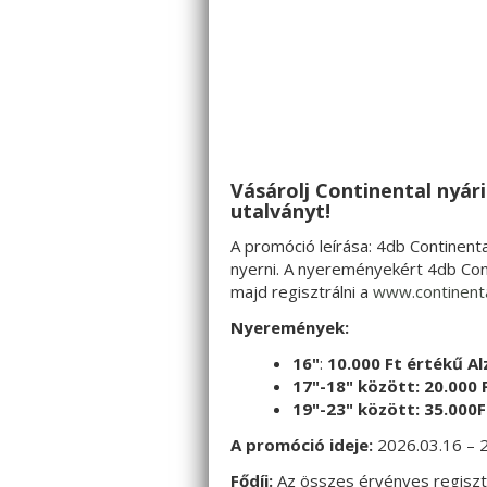
Vásárolj Continental nyár
utalványt!
A promóció leírása: 4db Continent
nyerni. A nyereményekért 4db Conti
majd regisztrálni a
www.continent
Nyeremények:
16"
:
10.000 Ft értékű A
17"-18" között:
20.000 
19"-23"
között:
35.000F
A promóció ideje:
2026.03.16 – 
Fődíj:
Az összes érvényes regisztr