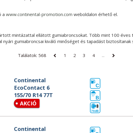
ó a
www.continental-promotion.com
weboldalon érhető el.
yártott mintázattal ellátott gumiabroncsokat. Több mint 100 éves 
tal nyári gumiabroncsai kiváló minőséget és tapadást biztosítana
Találatok: 568
1
2
3
4
...
Continental
C
EcoContact 6
155/70 R14 77T
B
AKCIÓ
70dB
Continental