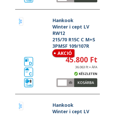
73dB
Hankook
Winter i cept LV
RW12
215/70 R15C C M+S
3PMSF 109/107R
AKCIÓ
45.800 Ft
D
36.063 Ft + ÁFA
KÉSZLETEN
C
KOSÁRBA
db
73dB
Hankook
Winter i cept LV