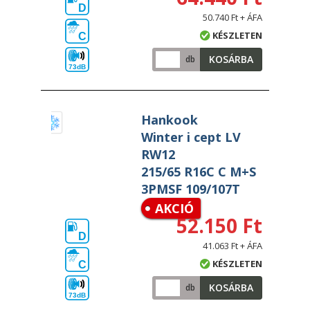
D
50.740 Ft + ÁFA
KÉSZLETEN
C
KOSÁRBA
db
73dB
Hankook
Winter i cept LV
RW12
215/65 R16C C M+S
3PMSF 109/107T
AKCIÓ
52.150 Ft
D
41.063 Ft + ÁFA
KÉSZLETEN
C
KOSÁRBA
db
73dB