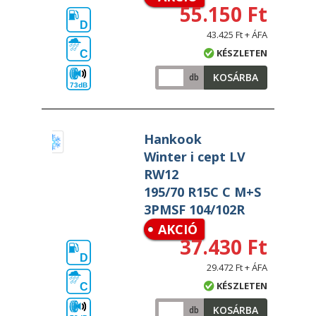
55.150 Ft
D
43.425 Ft + ÁFA
KÉSZLETEN
C
KOSÁRBA
db
73dB
Hankook
Winter i cept LV
RW12
195/70 R15C C M+S
3PMSF 104/102R
AKCIÓ
37.430 Ft
D
29.472 Ft + ÁFA
KÉSZLETEN
C
KOSÁRBA
db