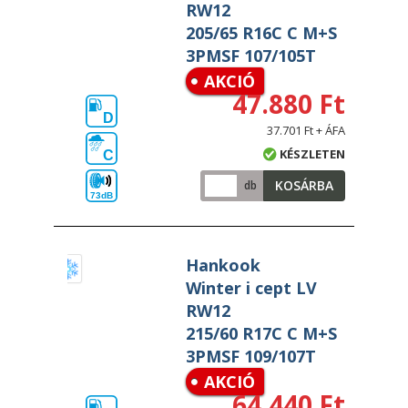
RW12
205/65 R16C C M+S
3PMSF 107/105T
AKCIÓ
47.880 Ft
D
37.701 Ft + ÁFA
KÉSZLETEN
C
KOSÁRBA
db
73dB
Hankook
Winter i cept LV
RW12
215/60 R17C C M+S
3PMSF 109/107T
AKCIÓ
64.440 Ft