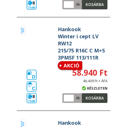
KOSÁRBA
db
72dB
Hankook
Winter i cept LV
RW12
215/75 R16C C M+S
3PMSF 113/111R
AKCIÓ
58.940 Ft
D
46.409 Ft + ÁFA
KÉSZLETEN
C
KOSÁRBA
db
73dB
Hankook