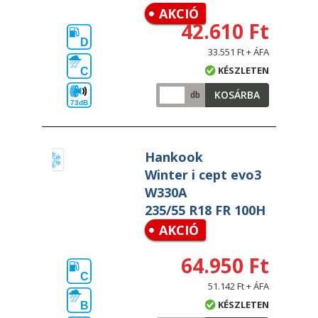
AKCIÓ
42.610 Ft
D
33.551 Ft + ÁFA
KÉSZLETEN
C
KOSÁRBA
db
73dB
Hankook
Winter i cept evo3
W330A
235/55 R18 FR 100H
AKCIÓ
64.950 Ft
C
51.142 Ft + ÁFA
KÉSZLETEN
B