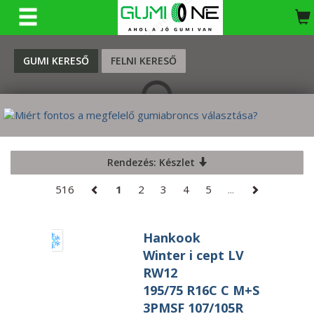
KERESÉS
GUMI KERESŐ
FELNI KERESŐ
Rendezés: Készlet
516
1
2
3
4
5
...
Hankook
Winter i cept LV
RW12
195/75 R16C C M+S
3PMSF 107/105R