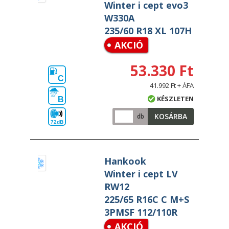
Winter i cept evo3
W330A
235/60 R18 XL 107H
AKCIÓ
53.330 Ft
C
41.992 Ft + ÁFA
KÉSZLETEN
B
KOSÁRBA
db
72dB
Hankook
Winter i cept LV
RW12
225/65 R16C C M+S
3PMSF 112/110R
AKCIÓ