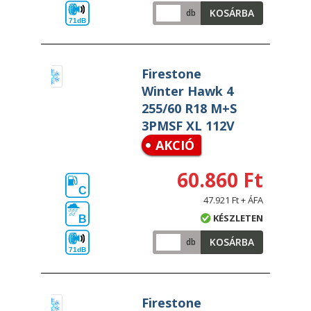
KOSÁRBA
db
71dB
Firestone
Winter Hawk 4
255/60 R18 M+S
3PMSF XL 112V
AKCIÓ
60.860 Ft
C
47.921 Ft + ÁFA
KÉSZLETEN
B
KOSÁRBA
db
71dB
Firestone