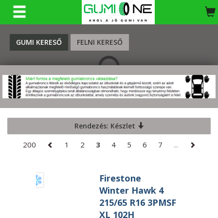
KERESÉS
GUMI KERESŐ
FELNI KERESŐ
Rendezés: Készlet
200
1
2
3
4
5
6
7
...
Firestone
Winter Hawk 4
215/65 R16 3PMSF
XL 102H