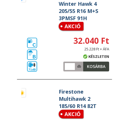
Winter Hawk 4
205/55 R16 M+S
3PMSF 91H
AKCIÓ
32.040 Ft
C
25.228 Ft + ÁFA
KÉSZLETEN
B
KOSÁRBA
db
71dB
Firestone
Multihawk 2
185/60 R14 82T
AKCIÓ