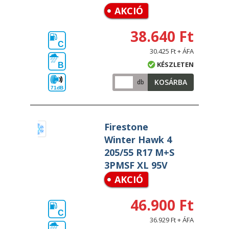
AKCIÓ
38.640 Ft
C
30.425 Ft + ÁFA
KÉSZLETEN
B
KOSÁRBA
db
71dB
Firestone
Winter Hawk 4
205/55 R17 M+S
3PMSF XL 95V
AKCIÓ
46.900 Ft
C
36.929 Ft + ÁFA