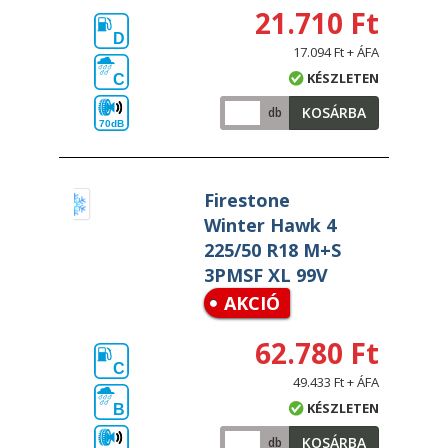
21.710 Ft
D
17.094 Ft + ÁFA
KÉSZLETEN
C
KOSÁRBA
db
70dB
Firestone
Winter Hawk 4
225/50 R18 M+S
3PMSF XL 99V
AKCIÓ
62.780 Ft
C
49.433 Ft + ÁFA
KÉSZLETEN
B
KOSÁRBA
db