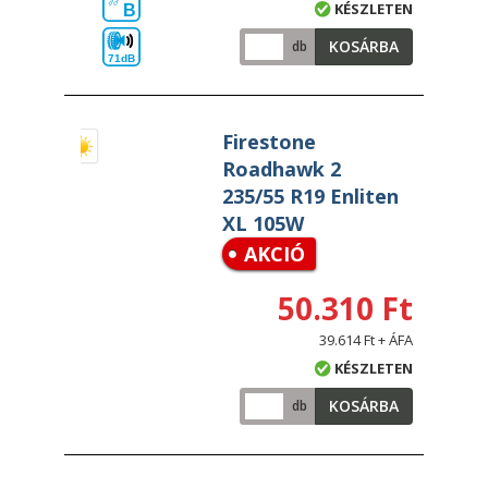
KÉSZLETEN
B
KOSÁRBA
db
71dB
Firestone
Roadhawk 2
235/55 R19 Enliten
XL 105W
AKCIÓ
50.310 Ft
39.614 Ft + ÁFA
KÉSZLETEN
KOSÁRBA
db