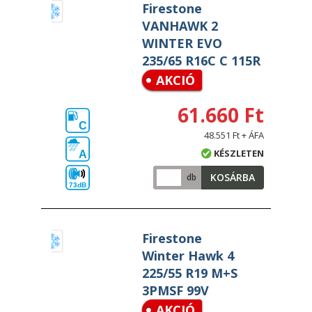
Firestone
VANHAWK 2
WINTER EVO
235/65 R16C C 115R
AKCIÓ
61.660 Ft
C
48.551 Ft + ÁFA
KÉSZLETEN
A
KOSÁRBA
db
73dB
Firestone
Winter Hawk 4
225/55 R19 M+S
3PMSF 99V
AKCIÓ