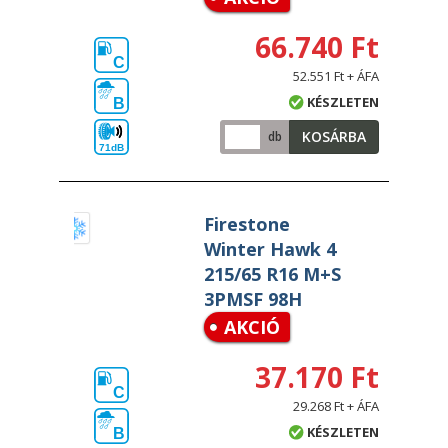
66.740 Ft
C
52.551 Ft + ÁFA
KÉSZLETEN
B
KOSÁRBA
db
71dB
Firestone
Winter Hawk 4
215/65 R16 M+S
3PMSF 98H
AKCIÓ
37.170 Ft
C
29.268 Ft + ÁFA
KÉSZLETEN
B