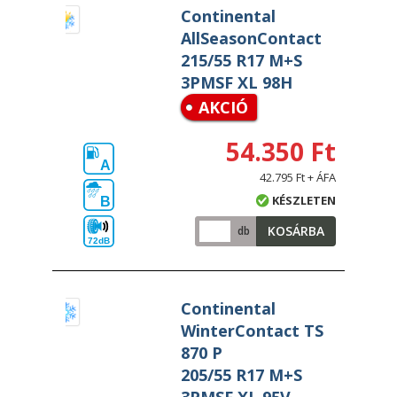
Continental
AllSeasonContact
215/55 R17 M+S
3PMSF XL 98H
AKCIÓ
54.350 Ft
A
42.795 Ft + ÁFA
KÉSZLETEN
B
KOSÁRBA
db
72dB
Continental
WinterContact TS
870 P
205/55 R17 M+S