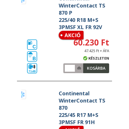
WinterContact TS
870 P
225/40 R18 M+S
3PMSF XL FR 92V
AKCIÓ
60.230 Ft
C
47.425 Ft + ÁFA
KÉSZLETEN
B
KOSÁRBA
db
71dB
Continental
WinterContact TS
870
225/45 R17 M+S
3PMSF FR 91H