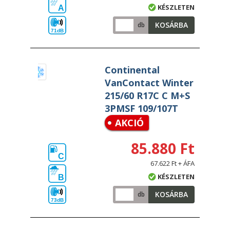
KÉSZLETEN
A
KOSÁRBA
db
71dB
Continental
VanContact Winter
215/60 R17C C M+S
3PMSF 109/107T
AKCIÓ
85.880 Ft
C
67.622 Ft + ÁFA
KÉSZLETEN
B
KOSÁRBA
db
73dB