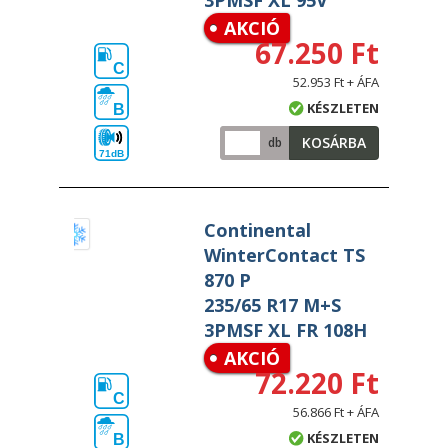
3PMSF XL 95V
AKCIÓ
67.250 Ft
C
52.953 Ft + ÁFA
KÉSZLETEN
B
KOSÁRBA
db
71dB
Continental
WinterContact TS
870 P
235/65 R17 M+S
3PMSF XL FR 108H
AKCIÓ
72.220 Ft
C
56.866 Ft + ÁFA
KÉSZLETEN
B