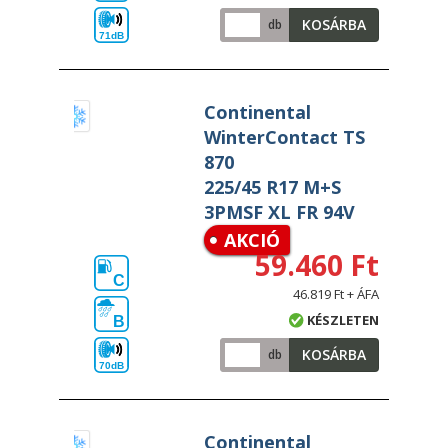
KOSÁRBA
db
71dB
Continental
WinterContact TS
870
225/45 R17 M+S
3PMSF XL FR 94V
AKCIÓ
59.460 Ft
C
46.819 Ft + ÁFA
KÉSZLETEN
B
KOSÁRBA
db
70dB
Continental