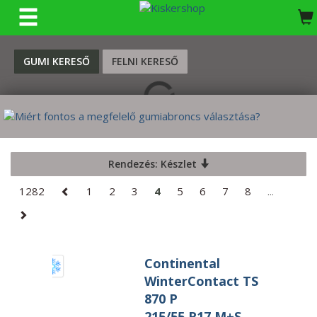
KERESÉS
GUMI KERESŐ
FELNI KERESŐ
Rendezés: Készlet
1282
1
2
3
4
5
6
7
8
...
Continental
WinterContact TS
870 P
215/55 R17 M+S