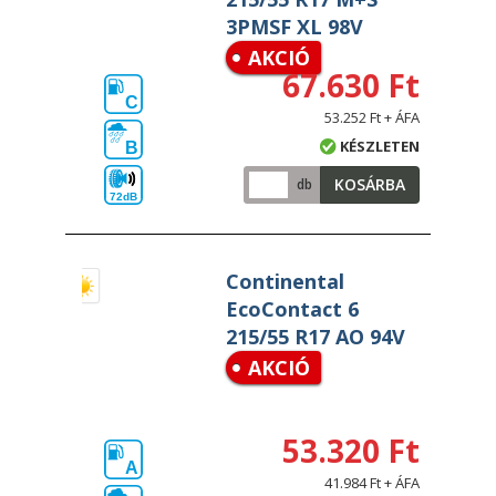
3PMSF XL 98V
AKCIÓ
67.630 Ft
C
53.252 Ft + ÁFA
KÉSZLETEN
B
KOSÁRBA
db
72dB
Continental
EcoContact 6
215/55 R17 AO 94V
AKCIÓ
53.320 Ft
A
41.984 Ft + ÁFA