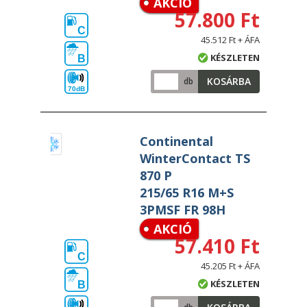
AKCIÓ
57.800 Ft
C
45.512 Ft + ÁFA
KÉSZLETEN
B
KOSÁRBA
db
70dB
Continental
WinterContact TS
870 P
215/65 R16 M+S
3PMSF FR 98H
AKCIÓ
57.410 Ft
C
45.205 Ft + ÁFA
KÉSZLETEN
B