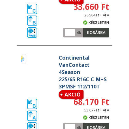
33.660 Ft
C
26.504 Ft + ÁFA
KÉSZLETEN
B
KOSÁRBA
db
70dB
Continental
VanContact
4Season
225/65 R16C C M+S
3PMSF 112/110T
AKCIÓ
68.170 Ft
B
53.677 Ft + ÁFA
KÉSZLETEN
A
KOSÁRBA
db