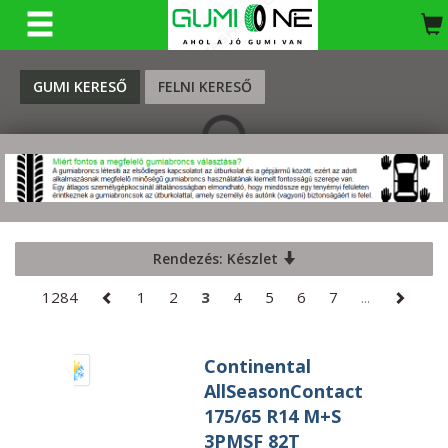
KERESÉS
GUMI KERESŐ
FELNI KERESŐ
Rendezés: Készlet
1284
1
2
3
4
5
6
7
...
Continental
AllSeasonContact
175/65 R14 M+S
3PMSF 82T