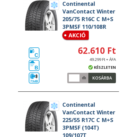
Continental
VanContact Winter
205/75 R16C C M+S
3PMSF 110/108R
AKCIÓ
62.610 Ft
C
49.299 Ft + ÁFA
KÉSZLETEN
B
KOSÁRBA
db
73dB
Continental
VanContact Winter
225/55 R17C C M+S
3PMSF (104T)
109/107T