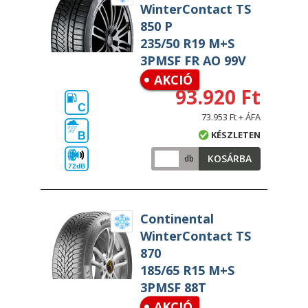
WinterContact TS
850 P
235/50 R19 M+S
3PMSF FR AO 99V
AKCIÓ
93.920 Ft
C
73.953 Ft + ÁFA
KÉSZLETEN
B
KOSÁRBA
db
72dB
Continental
WinterContact TS
870
185/65 R15 M+S
3PMSF 88T
AKCIÓ