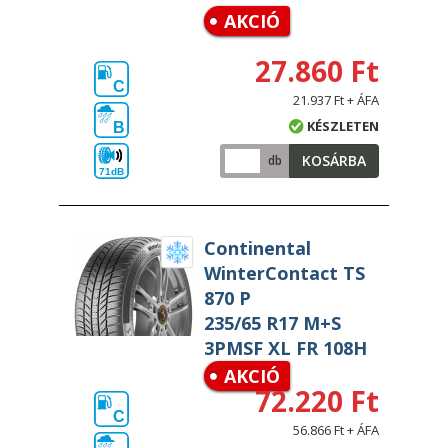
AKCIÓ
27.860 Ft
C
21.937 Ft + ÁFA
KÉSZLETEN
B
KOSÁRBA
db
71dB
Continental
WinterContact TS
870 P
235/65 R17 M+S
3PMSF XL FR 108H
AKCIÓ
72.220 Ft
C
56.866 Ft + ÁFA