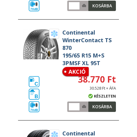
KOSÁRBA
db
70dB
Continental
WinterContact TS
870
195/65 R15 M+S
3PMSF XL 95T
AKCIÓ
38.770 Ft
C
30.528 Ft + ÁFA
KÉSZLETEN
B
KOSÁRBA
db
70dB
Continental