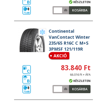
KÉSZLETEN
B
KOSÁRBA
db
71dB
Continental
VanContact Winter
235/65 R16C C M+S
3PMSF 121/119R
AKCIÓ
83.840 Ft
C
66.016 Ft + ÁFA
KÉSZLETEN
B
KOSÁRBA
db
73dB