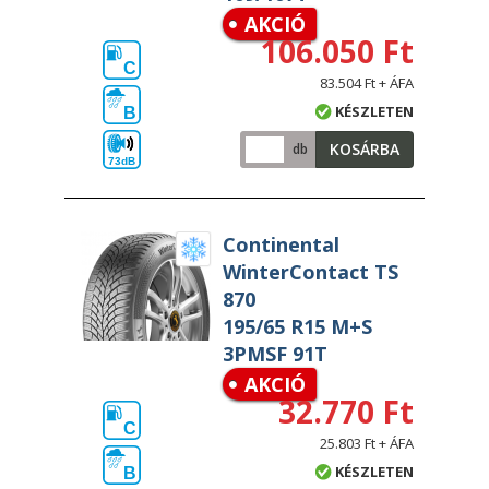
AKCIÓ
106.050 Ft
C
83.504 Ft + ÁFA
KÉSZLETEN
B
KOSÁRBA
db
73dB
Continental
WinterContact TS
870
195/65 R15 M+S
3PMSF 91T
AKCIÓ
32.770 Ft
C
25.803 Ft + ÁFA
KÉSZLETEN
B