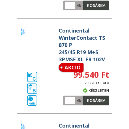
KOSÁRBA
db
Continental
WinterContact TS
870 P
245/45 R19 M+S
3PMSF XL FR 102V
AKCIÓ
99.540 Ft
C
78.378 Ft + ÁFA
KÉSZLETEN
B
KOSÁRBA
db
0dB
Continental