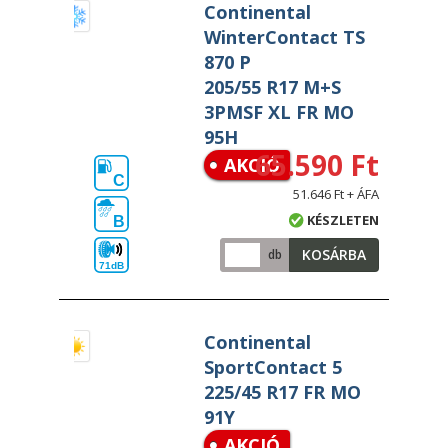
Continental
WinterContact TS
870 P
205/55 R17 M+S
3PMSF XL FR MO
95H
65.590 Ft
AKCIÓ
C
51.646 Ft + ÁFA
KÉSZLETEN
B
KOSÁRBA
db
71dB
Continental
SportContact 5
225/45 R17 FR MO
91Y
AKCIÓ