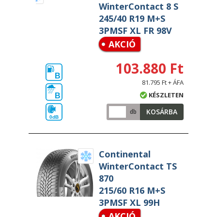
WinterContact 8 S
245/40 R19 M+S
3PMSF XL FR 98V
AKCIÓ
103.880 Ft
B
81.795 Ft + ÁFA
KÉSZLETEN
B
KOSÁRBA
db
0dB
Continental
WinterContact TS
870
215/60 R16 M+S
3PMSF XL 99H
AKCIÓ