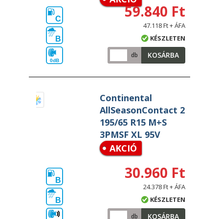
59.840 Ft
C
47.118 Ft + ÁFA
KÉSZLETEN
B
KOSÁRBA
db
0dB
Continental
AllSeasonContact 2
195/65 R15 M+S
3PMSF XL 95V
AKCIÓ
30.960 Ft
B
24.378 Ft + ÁFA
KÉSZLETEN
B
KOSÁRBA
db