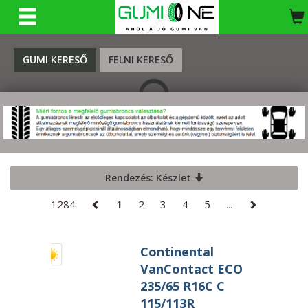
KERESÉS
GUMI KERESŐ
FELNI KERESŐ
Rendezés: Készlet
1284
1
2
3
4
5
...
Continental
VanContact ECO
235/65 R16C C
115/113R