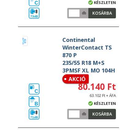
KÉSZLETEN
C
KOSÁRBA
db
73dB
Continental
WinterContact TS
870 P
235/55 R18 M+S
3PMSF XL MO 104H
AKCIÓ
80.140 Ft
C
63.102 Ft + ÁFA
KÉSZLETEN
B
KOSÁRBA
db
71dB