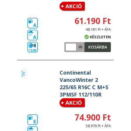
AKCIÓ
61.190 Ft
A
48.181 Ft + ÁFA
KÉSZLETEN
A
KOSÁRBA
db
72dB
Continental
VancoWinter 2
225/65 R16C C M+S
3PMSF 112/110R
AKCIÓ
74.900 Ft
E
58.976 Ft + ÁFA