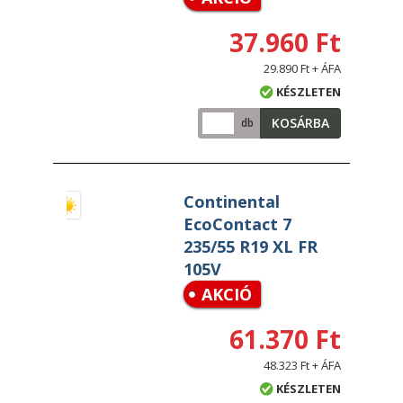
37.960 Ft
29.890 Ft + ÁFA
KÉSZLETEN
KOSÁRBA
db
Continental
EcoContact 7
235/55 R19 XL FR
105V
AKCIÓ
61.370 Ft
48.323 Ft + ÁFA
KÉSZLETEN