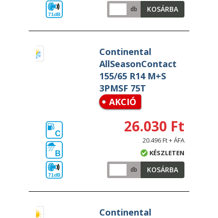
KOSÁRBA
db
71dB
Continental
AllSeasonContact
155/65 R14 M+S
3PMSF 75T
AKCIÓ
26.030 Ft
C
20.496 Ft + ÁFA
KÉSZLETEN
B
KOSÁRBA
db
71dB
Continental