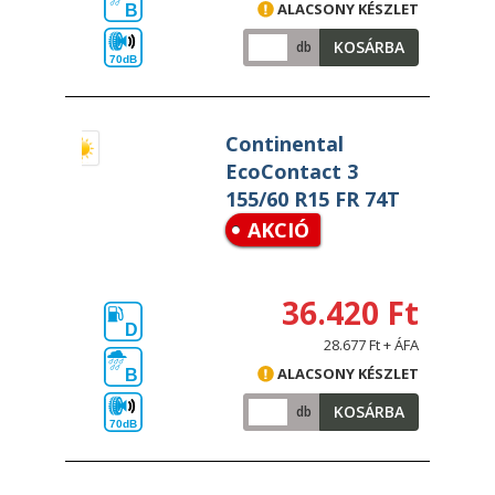
ALACSONY KÉSZLET
B
KOSÁRBA
db
70dB
Continental
EcoContact 3
155/60 R15 FR 74T
AKCIÓ
36.420 Ft
D
28.677 Ft + ÁFA
ALACSONY KÉSZLET
B
KOSÁRBA
db
70dB