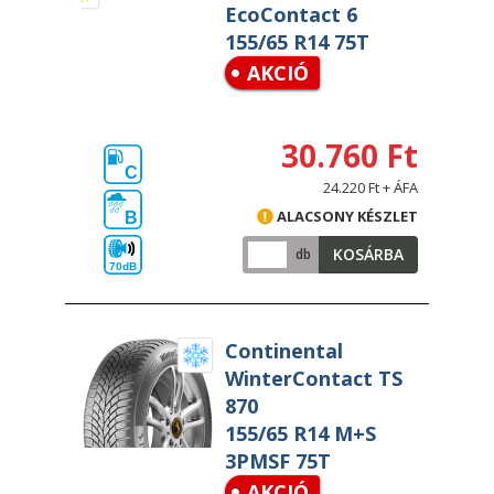
EcoContact 6
155/65 R14 75T
AKCIÓ
30.760 Ft
C
24.220 Ft + ÁFA
ALACSONY KÉSZLET
B
KOSÁRBA
db
70dB
Continental
WinterContact TS
870
155/65 R14 M+S
3PMSF 75T
AKCIÓ