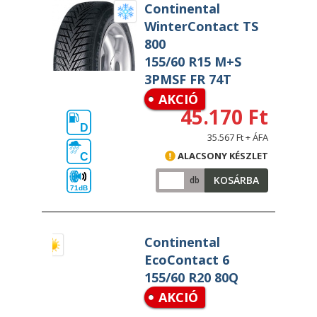
Continental
WinterContact TS
800
155/60 R15 M+S
3PMSF FR 74T
AKCIÓ
45.170 Ft
D
35.567 Ft + ÁFA
ALACSONY KÉSZLET
C
KOSÁRBA
db
71dB
Continental
EcoContact 6
155/60 R20 80Q
AKCIÓ