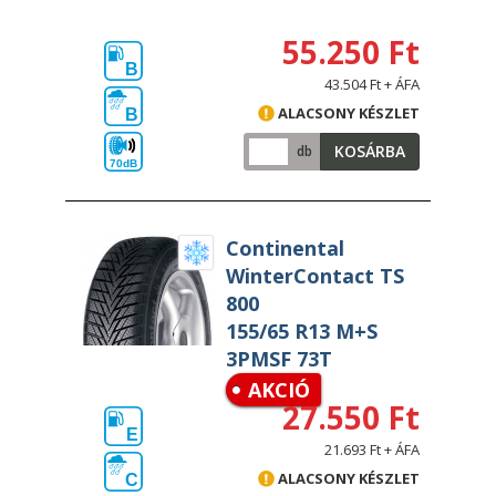
55.250 Ft
B
43.504 Ft + ÁFA
ALACSONY KÉSZLET
B
KOSÁRBA
db
70dB
Continental
WinterContact TS
800
155/65 R13 M+S
3PMSF 73T
AKCIÓ
27.550 Ft
E
21.693 Ft + ÁFA
ALACSONY KÉSZLET
C