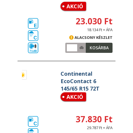
AKCIÓ
23.030 Ft
E
18.134 Ft + ÁFA
ALACSONY KÉSZLET
C
KOSÁRBA
db
71dB
Continental
EcoContact 6
145/65 R15 72T
AKCIÓ
37.830 Ft
C
29.787 Ft + ÁFA