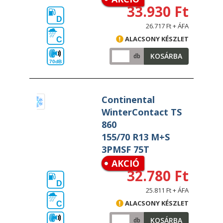
33.930 Ft
D
26.717 Ft + ÁFA
ALACSONY KÉSZLET
C
KOSÁRBA
db
70dB
Continental
WinterContact TS
860
155/70 R13 M+S
3PMSF 75T
AKCIÓ
32.780 Ft
D
25.811 Ft + ÁFA
ALACSONY KÉSZLET
C
KOSÁRBA
db