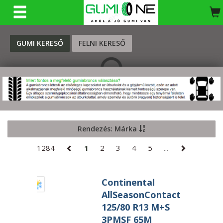
KERESÉS
GUMI KERESŐ
FELNI KERESŐ
Rendezés: Márka
1284
1
2
3
4
5
...
Continental
AllSeasonContact
125/80 R13 M+S
3PMSF 65M