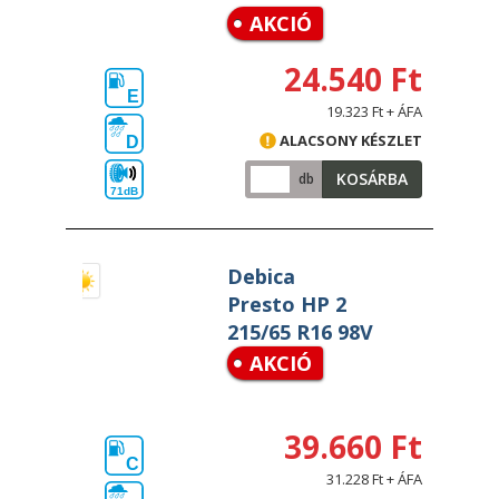
AKCIÓ
24.540 Ft
E
19.323 Ft + ÁFA
ALACSONY KÉSZLET
D
KOSÁRBA
db
71dB
Debica
Presto HP 2
215/65 R16 98V
AKCIÓ
39.660 Ft
C
31.228 Ft + ÁFA