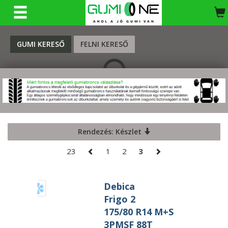
KERESÉS
GUMI KERESŐ
FELNI KERESŐ
Rendezés: Készlet
23
1
2
3
Debica
Frigo 2
175/80 R14 M+S
3PMSF 88T