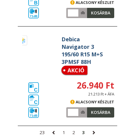
ALACSONY KÉSZLET
B
KOSÁRBA
db
71dB
Debica
Navigator 3
195/60 R15 M+S
3PMSF 88H
AKCIÓ
26.940 Ft
C
21.213 Ft + ÁFA
ALACSONY KÉSZLET
C
KOSÁRBA
db
71dB
23
1
2
3