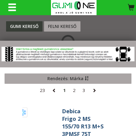
KERESÉS
GUMI KERESŐ
FELNI KERESŐ
Rendezés: Márka
23
1
2
3
Debica
Frigo 2 MS
155/70 R13 M+S
3PMSF 75T