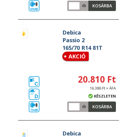
KOSÁRBA
db
69dB
Debica
Passio 2
165/70 R14 81T
AKCIÓ
20.810 Ft
C
16.386 Ft + ÁFA
KÉSZLETEN
D
KOSÁRBA
db
70dB
Debica