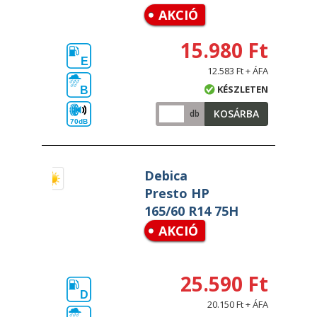
AKCIÓ
15.980 Ft
E
12.583 Ft + ÁFA
KÉSZLETEN
B
KOSÁRBA
db
70dB
Debica
Presto HP
165/60 R14 75H
AKCIÓ
25.590 Ft
D
20.150 Ft + ÁFA