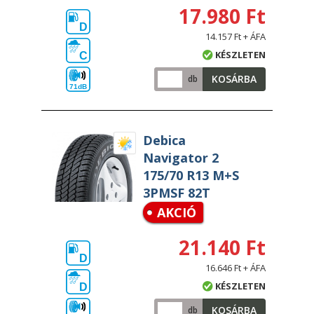
17.980 Ft
D
14.157 Ft + ÁFA
KÉSZLETEN
C
KOSÁRBA
db
71dB
Debica
Navigator 2
175/70 R13 M+S
3PMSF 82T
AKCIÓ
21.140 Ft
D
16.646 Ft + ÁFA
KÉSZLETEN
D
KOSÁRBA
db