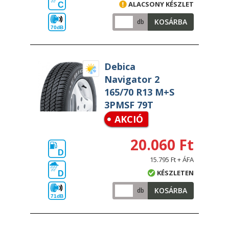
ALACSONY KÉSZLET
C
KOSÁRBA
db
70dB
Debica
Navigator 2
165/70 R13 M+S
3PMSF 79T
AKCIÓ
20.060 Ft
D
15.795 Ft + ÁFA
KÉSZLETEN
D
KOSÁRBA
db
71dB