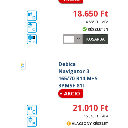
18.650 Ft
D
14.685 Ft + ÁFA
KÉSZLETEN
C
KOSÁRBA
db
71dB
Debica
Navigator 3
165/70 R14 M+S
3PMSF 81T
AKCIÓ
21.010 Ft
C
16.543 Ft + ÁFA
ALACSONY KÉSZLET
B