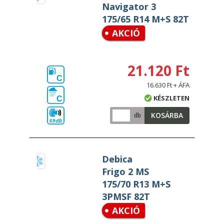
Navigator 3
175/65 R14 M+S 82T
AKCIÓ
21.120 Ft
C
16.630 Ft + ÁFA
KÉSZLETEN
C
KOSÁRBA
db
69dB
Debica
Frigo 2 MS
175/70 R13 M+S
3PMSF 82T
AKCIÓ