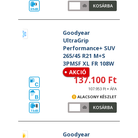
KOSÁRBA
db
69dB
Goodyear
UltraGrip
Performance+ SUV
265/45 R21 M+S
3PMSF XL FR 108W
AKCIÓ
137.100 Ft
C
107.953 Ft + ÁFA
ALACSONY KÉSZLET
B
KOSÁRBA
db
73dB
Goodyear