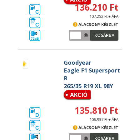
136.210 Ft
C
107.252 Ft + ÁFA
ALACSONY KÉSZLET
C
KOSÁRBA
db
72dB
Goodyear
Eagle F1 Supersport
R
265/35 R19 XL 98Y
AKCIÓ
135.810 Ft
D
106.937 Ft + ÁFA
ALACSONY KÉSZLET
C
KOSÁRBA
db