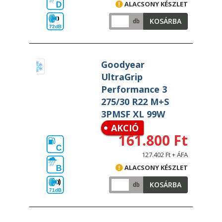
ALACSONY KÉSZLET
D
KOSÁRBA
db
72dB
Goodyear
UltraGrip
Performance 3
275/30 R22 M+S
3PMSF XL 99W
AKCIÓ
161.800 Ft
C
127.402 Ft + ÁFA
ALACSONY KÉSZLET
B
KOSÁRBA
db
71dB