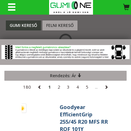
KERESÉS
GUMI KERESŐ
FELNI KERESŐ
Rendezés: Ár
180
1
2
3
4
5
...
Goodyear
EfficientGrip
255/45 R20 MFS RR
ROF 101Y