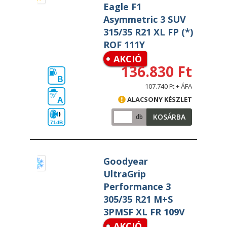
Eagle F1
Asymmetric 3 SUV
315/35 R21 XL FP (*)
ROF 111Y
AKCIÓ
136.830 Ft
B
107.740 Ft + ÁFA
ALACSONY KÉSZLET
A
KOSÁRBA
db
71dB
Goodyear
UltraGrip
Performance 3
305/35 R21 M+S
3PMSF XL FR 109V
AKCIÓ