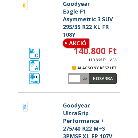
Goodyear
Eagle F1
Asymmetric 3 SUV
295/35 R22 XL FR
108Y
AKCIÓ
140.800 Ft
C
110.866 Ft + ÁFA
ALACSONY KÉSZLET
A
KOSÁRBA
db
70dB
Goodyear
UltraGrip
Performance +
275/40 R22 M+S
3PMSF XL FP 107V