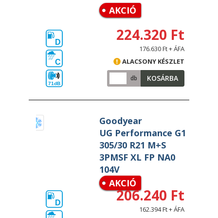
AKCIÓ
224.320 Ft
D
176.630 Ft + ÁFA
ALACSONY KÉSZLET
C
KOSÁRBA
db
71dB
Goodyear
UG Performance G1
305/30 R21 M+S
3PMSF XL FP NA0
104V
AKCIÓ
206.240 Ft
D
162.394 Ft + ÁFA