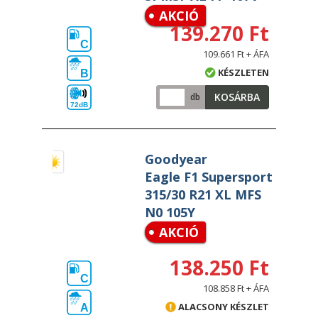
AKCIÓ
139.270 Ft
C
109.661 Ft + ÁFA
KÉSZLETEN
B
KOSÁRBA
db
72dB
Goodyear
Eagle F1 Supersport
315/30 R21 XL MFS
N0 105Y
AKCIÓ
138.250 Ft
C
108.858 Ft + ÁFA
ALACSONY KÉSZLET
A