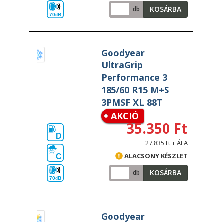
KOSÁRBA
db
70dB
Goodyear
UltraGrip
Performance 3
185/60 R15 M+S
3PMSF XL 88T
AKCIÓ
35.350 Ft
D
27.835 Ft + ÁFA
ALACSONY KÉSZLET
C
KOSÁRBA
db
70dB
Goodyear