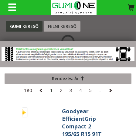
KERESÉS
GUMI KERESŐ
FELNI KERESŐ
Rendezés: Ár
180
1
2
3
4
5
...
Goodyear
EfficientGrip
Compact 2
195/65 R15 91T