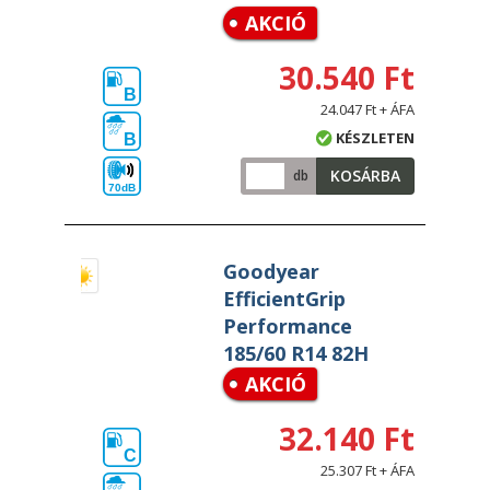
AKCIÓ
30.540 Ft
B
24.047 Ft + ÁFA
KÉSZLETEN
B
KOSÁRBA
db
70dB
Goodyear
EfficientGrip
Performance
185/60 R14 82H
AKCIÓ
32.140 Ft
C
25.307 Ft + ÁFA