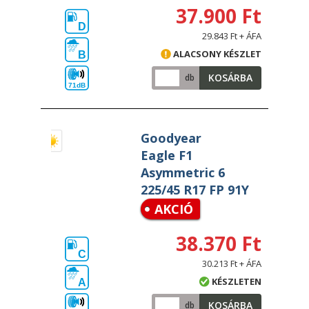
37.900 Ft
D
29.843 Ft + ÁFA
ALACSONY KÉSZLET
B
KOSÁRBA
db
71dB
Goodyear
Eagle F1
Asymmetric 6
225/45 R17 FP 91Y
AKCIÓ
38.370 Ft
C
30.213 Ft + ÁFA
KÉSZLETEN
A
KOSÁRBA
db