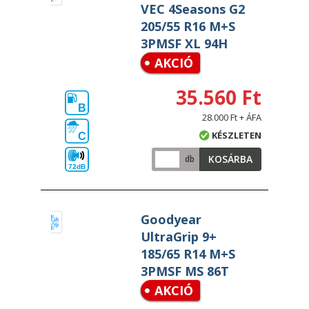
VEC 4Seasons G2
205/55 R16 M+S
3PMSF XL 94H
AKCIÓ
35.560 Ft
B
28.000 Ft + ÁFA
KÉSZLETEN
C
KOSÁRBA
db
72dB
Goodyear
UltraGrip 9+
185/65 R14 M+S
3PMSF MS 86T
AKCIÓ