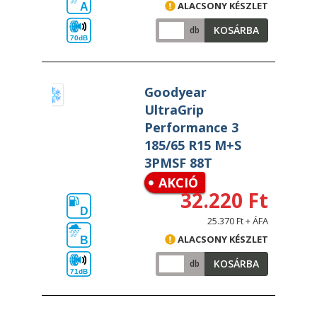
ALACSONY KÉSZLET
A
KOSÁRBA
db
70dB
Goodyear
UltraGrip
Performance 3
185/65 R15 M+S
3PMSF 88T
AKCIÓ
32.220 Ft
D
25.370 Ft + ÁFA
ALACSONY KÉSZLET
B
KOSÁRBA
db
71dB