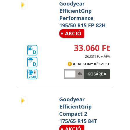
Goodyear
EfficientGrip
Performance
195/50 R15 FP 82H
AKCIÓ
33.060 Ft
D
26.031 Ft + ÁFA
ALACSONY KÉSZLET
D
KOSÁRBA
db
72dB
Goodyear
EfficientGrip
Compact 2
175/65 R15 84T
AKCIÓ