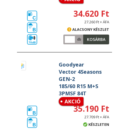
34.620 Ft
C
27.260 Ft + ÁFA
ALACSONY KÉSZLET
B
KOSÁRBA
db
70dB
Goodyear
Vector 4Seasons
GEN-2
185/60 R15 M+S
3PMSF 84T
AKCIÓ
35.190 Ft
B
27.709 Ft + ÁFA
KÉSZLETEN
B