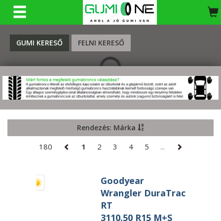
KERESÉS
GUMI KERESŐ
FELNI KERESŐ
Rendezés: Márka
180
1
2
3
4
5
...
Goodyear
Wrangler DuraTrac
RT
3110.50 R15 M+S