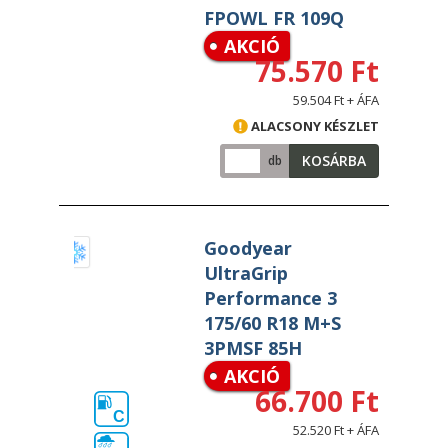
FPOWL FR 109Q
AKCIÓ
75.570 Ft
59.504 Ft + ÁFA
ALACSONY KÉSZLET
KOSÁRBA
db
Goodyear
UltraGrip
Performance 3
175/60 R18 M+S
3PMSF 85H
AKCIÓ
66.700 Ft
C
52.520 Ft + ÁFA