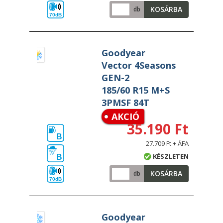
KOSÁRBA
db
70dB
Goodyear
Vector 4Seasons
GEN-2
185/60 R15 M+S
3PMSF 84T
AKCIÓ
35.190 Ft
B
27.709 Ft + ÁFA
KÉSZLETEN
B
KOSÁRBA
db
70dB
Goodyear