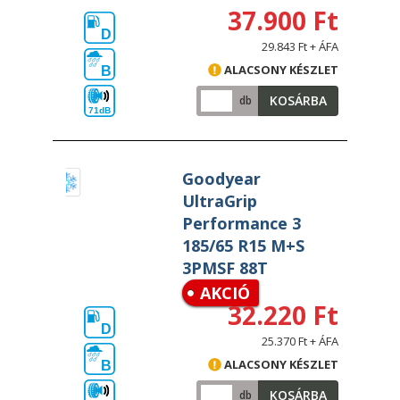
37.900 Ft
D
29.843 Ft + ÁFA
ALACSONY KÉSZLET
B
KOSÁRBA
db
71dB
Goodyear
UltraGrip
Performance 3
185/65 R15 M+S
3PMSF 88T
AKCIÓ
32.220 Ft
D
25.370 Ft + ÁFA
ALACSONY KÉSZLET
B
KOSÁRBA
db