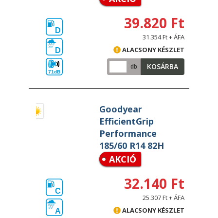
39.820 Ft
D
31.354 Ft + ÁFA
ALACSONY KÉSZLET
D
KOSÁRBA
db
71dB
Goodyear
EfficientGrip
Performance
185/60 R14 82H
AKCIÓ
32.140 Ft
C
25.307 Ft + ÁFA
ALACSONY KÉSZLET
A