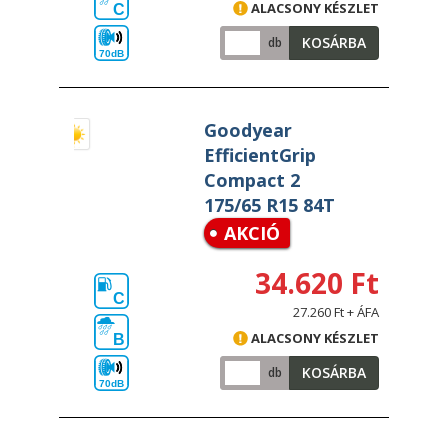
ALACSONY KÉSZLET
C
KOSÁRBA
db
70dB
Goodyear
EfficientGrip
Compact 2
175/65 R15 84T
AKCIÓ
34.620 Ft
C
27.260 Ft + ÁFA
ALACSONY KÉSZLET
B
KOSÁRBA
db
70dB