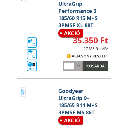
UltraGrip
Performance 3
185/60 R15 M+S
3PMSF XL 88T
AKCIÓ
35.350 Ft
D
27.835 Ft + ÁFA
ALACSONY KÉSZLET
C
KOSÁRBA
db
70dB
Goodyear
UltraGrip 9+
185/65 R14 M+S
3PMSF MS 86T
AKCIÓ