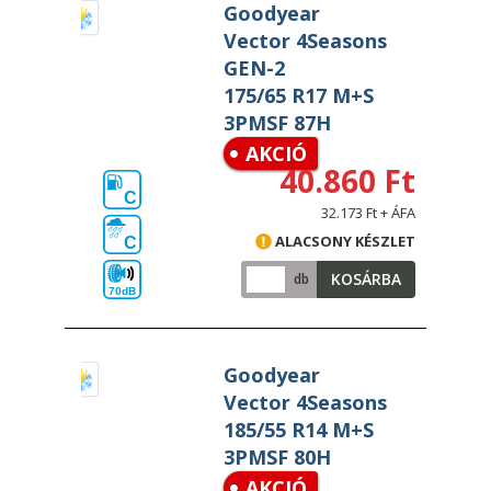
Goodyear
Vector 4Seasons
GEN-2
175/65 R17 M+S
3PMSF 87H
AKCIÓ
40.860 Ft
C
32.173 Ft + ÁFA
ALACSONY KÉSZLET
C
KOSÁRBA
db
70dB
Goodyear
Vector 4Seasons
185/55 R14 M+S
3PMSF 80H
AKCIÓ